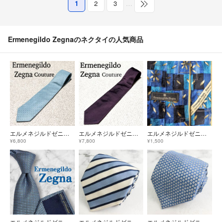
1
2
3
…
Ermenegildo Zegnaのネクタイの人気商品
エルメネジルドゼニアクチュール ネクタイ Zegna Couture XXX
エルメネジルドゼニアクチュール ネクタイ ZegnaCouture XXX刺繍
エルメネジルドゼニア ネクタイ
¥6,800
¥7,800
¥1,500
エルメネジルドゼニア ネクタイ 無地ソリッド ブルー
エルメネジルドゼニア ブランド ネクタイ ストライプ柄 シルク イタリア製 PO メンズ ブルー Ermenegildo Zegna
エルメネジルドゼニア ブランド ネクタイ 小紋柄 花柄 シルク イタリア製 PO メンズ ブルー Ermenegildo Zegna