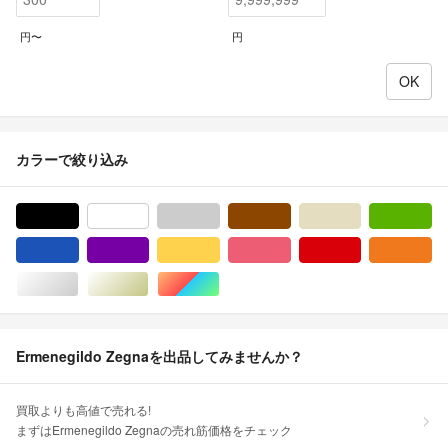
円〜
円
カラーで絞り込み
ブラック/黒色系
ホワイト/白色系
グレー/灰色系
ブラウン/茶色系
ベージュ系
グ
ブルー・ネイビー/青色系
パープル/紫色系
イエロー/黄色系
ピンク/桃色系
レッド/赤色系
オ
シルバー/銀色系
ゴールド/金色系
マルチカラー
Ermenegildo Zegnaを出品してみませんか？
買取よりも高値で売れる!
まずはErmenegildo Zegnaの売れ筋価格をチェック