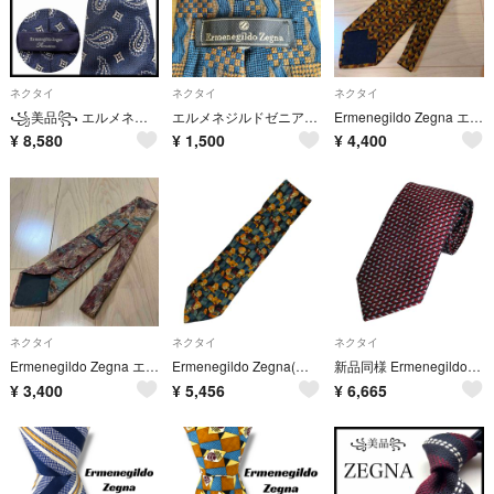
ネクタイ
ネクタイ
ネクタイ
꧁美品꧂ エルメネジルドゼニア ネクタイ ジャガード織 ペイズリー ネイビー
エルメネジルドゼニア ネクタイ
Ermenegildo Zegna エルメネジルドゼニア シルクネクタイ 2
¥
8,580
¥
1,500
¥
4,400
ネクタイ
ネクタイ
ネクタイ
Ermenegildo Zegna エルメネジルドゼニア シルクネクタイ 1
Ermenegildo Zegna(エルメネジルドゼニア) メンズ ネクタイ
新品同様 Ermenegildo Zegna エルメネジルドゼニア レジメンタルストライプ シルク100％ レギュラータイ ネクタイ ボルドー系 メンズ 古着 中古 USED
¥
3,400
¥
5,456
¥
6,665