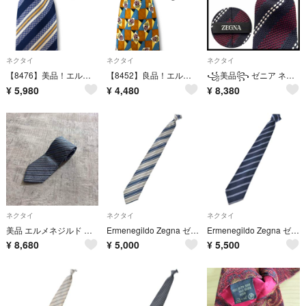
ネクタイ
ネクタイ
ネクタイ
【8476】美品！エルメネジルドゼニア ネクタイ ネイビー系 ストライプ柄
【8452】良品！エルメネジルドゼニア ネクタイ ブラウン系 花柄
꧁美品꧂ ゼニア ネクタイ ストライプ ステッチ ビジネス ボルドー ブラック
¥
5,980
¥
4,480
¥
8,380
ネクタイ
ネクタイ
ネクタイ
美品 エルメネジルド ゼニア ストライプ ネクタイ ブルー シルク イタリア製
Ermenegildo Zegna ゼニア ネクタイ グレー 【古着】【中古】【送料無料】
Ermenegildo Zegna ゼニア ネクタイ 紺 【古着】【中古】【送料無料】
¥
8,680
¥
5,000
¥
5,500