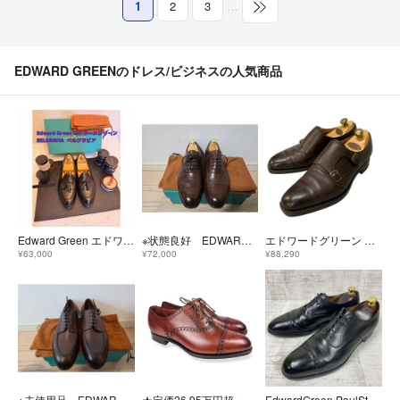
1
2
3
…
EDWARD GREENのドレス/ビジネスの人気商品
Edward Green エドワードグリーン Belgravia ベルグラビア
※状態良好 EDWARD GREEN CHELSEA 6.5
エドワードグリーン レザーシューズ ダブルモンク ウエストミンスター ダークブラウン 888ラスト メンズ サイズUK8.5E EDWARD GREEN ビジネスシューズ 約27.0cm【LA】【中古】
¥63,000
¥72,000
¥88,290
※未使用品 EDWARD GREEN DOVER 8.5E(27cm程度)
★定価26.95万円超・激レア・新品未使用★ エドワードグリーン カドガン CADOGAN オールドローズ 202ラスト サイズ7
EdwardGreen PaulStuart 202 ビジネスシューズ 革靴