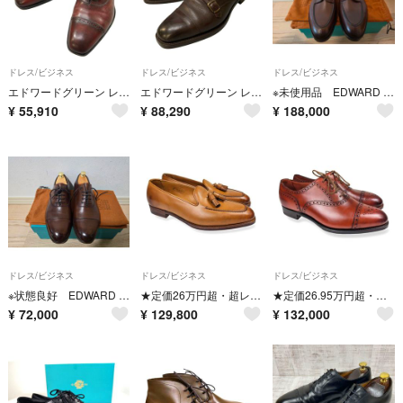
ドレス/ビジネス
ドレス/ビジネス
ドレス/ビジネス
エドワードグリーン レザーシューズ パンチドキャップトゥ バークレー バーガンディ UK7.5D EDWARD GREEN【LA】【中古】
エドワードグリーン レザーシューズ ダブルモンク ウエストミンスター ダークブラウン 888ラスト メンズ サイズUK8.5E EDWARD GREEN ビジネスシューズ 約27.0cm【LA】【中古】
※未使用品 EDWARD GREEN DOVER 8.5E(27cm程度)
¥
55,910
¥
88,290
¥
188,000
ドレス/ビジネス
ドレス/ビジネス
ドレス/ビジネス
※状態良好 EDWARD GREEN CHELSEA 6.5
★定価26万円超・超レア・新品未使用★ エドワードグリーン ロウンズ LOWNDES ACORN 100ラスト サイズ7E
★定価26.95万円超・激レア・新品未使用★ エドワードグリーン カドガン CADOGAN オールドローズ 202ラスト サイズ7
¥
72,000
¥
129,800
¥
132,000