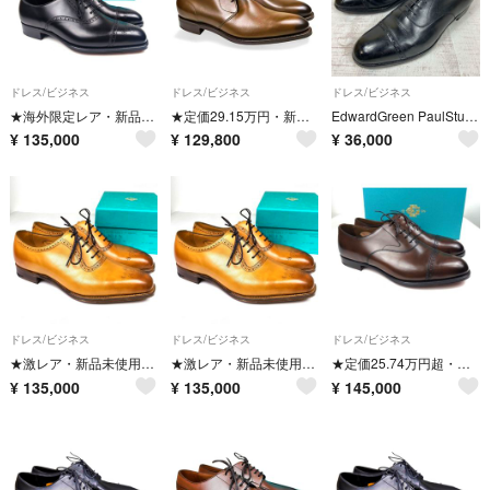
ドレス/ビジネス
ドレス/ビジネス
ドレス/ビジネス
★海外限定レア・新品未使用★ エドワードグリーン アスキス ASQUITH ブラック 888ラスト サイズ6C 純正BOX等付属
★定価29.15万円・新品未使用★ エドワードグリーン バンベリー BUNBURY 82ラスト ブロンズアンティーク サイズ6E
EdwardGreen PaulStuart 202 ビジネスシューズ 革靴
¥
135,000
¥
129,800
¥
36,000
ドレス/ビジネス
ドレス/ビジネス
ドレス/ビジネス
★激レア・新品未使用★ エドワードグリーン ウォルコット WOLCOT エドワーディアンアンティーク 888ラスト サイズ8F 純
★激レア・新品未使用★ エドワードグリーン ウォルコット WOLCOT エドワーディアンアンティーク 888ラスト サイズ7F 純
★定価25.74万円超・金枠ロゴ・新品未使用★ エドワードグリーン バークレー BERKELEY 202ラスト ダークオーク サイ
¥
135,000
¥
135,000
¥
145,000