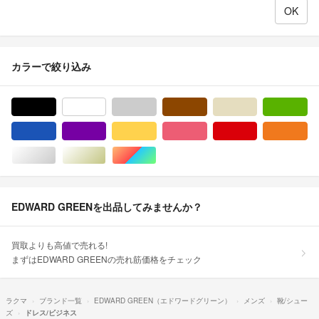
カラーで絞り込み
ブラック/黒色系
ホワイト/白色系
グレー/灰色系
ブラウン/茶色系
ベージュ系
グ
ブルー・ネイビー/青色系
パープル/紫色系
イエロー/黄色系
ピンク/桃色系
レッド/赤色系
オ
シルバー/銀色系
ゴールド/金色系
マルチカラー
EDWARD GREENを出品してみませんか？
買取よりも高値で売れる!
まずはEDWARD GREENの売れ筋価格をチェック
ラクマ
ブランド一覧
EDWARD GREEN（エドワードグリーン）
メンズ
靴/シュー
ズ
ドレス/ビジネス