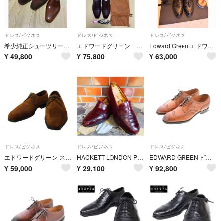
ドレス/ビジネス
ドレス/ビジネス
ドレス/ビジネス
希少純正シューツリー付 エドワードグリーン ラルフローレン別注 9
エドワードグリーン 革靴
Edward Green エドワードグリーン Belgravia ベルグラビア
¥
49,800
¥
75,800
¥
63,000
ドレス/ビジネス
ドレス/ビジネス
ドレス/ビジネス
エドワードグリーン スエード エクスター 外羽根プレーントゥ【PTM3】
HACKETT LONDON Penny Loafer｜Edward Green製｜10(28.5cm相当)｜中古品
EDWARD GREEN ビジネス・ドレスシューズ 23.5cm 茶 【古着】【中古】【送料無料】
¥
59,000
¥
29,100
¥
92,800