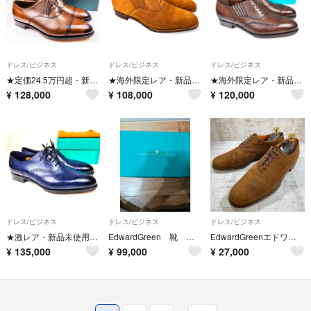
ドレス/ビジネス
ドレス/ビジネス
ドレス/ビジネス
★定価24.5万円超・新品未使用★ エドワードグリーン バークレー BERKELEY 202ラスト ダークオーク サイズ9.5G
★海外限定レア・新品未使用★ エドワードグリーン クレア CLARE 82ラスト ブラウン スエード サイズ7.5E
★海外限定レア・新品未使用★ エドワードグリーン ゴンヴィル GONVILLE ダークオーク 82ラスト サイズ7E
¥
128,000
¥
108,000
¥
120,000
ドレス/ビジネス
ドレス/ビジネス
ドレス/ビジネス
★激レア・新品未使用★ エドワードグリーン INVERNESS インヴァネス 82ラスト サイズ8D 純正シューズBOX等付属
EdwardGreen 靴 新品
EdwardGreenエドワードグリーン PaulStuartポールスチュアート
¥
135,000
¥
99,000
¥
27,000