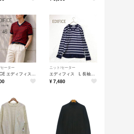
/セーター
ニット/セーター
EDIFICE エディフィス シルク混 ボーダー Vネック 半袖ニット 46
エディフィス L 長袖 カットソー ボーダー柄 総柄 Ｖネック ウール100
00
¥
7,480