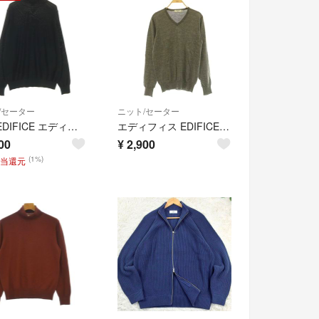
/セーター
ニット/セーター
古着 EDIFICE エディフィス 長袖 タートルネック セーター S ブラック メンズ
エディフィス EDIFICE ウールVネックニット セーター 長袖 38
00
¥
2,900
(1%)
相当還元