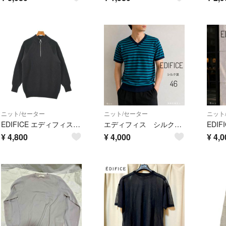
ニット/セーター
ニット/セーター
ニット
EDIFICE エディフィス ニット・セーター M グレー 【古着】【中古】【送料無料】
エディフィス シルク混 ボーダーVネック半袖ニット 46 グリーン
¥
4,800
¥
4,000
¥
4,0