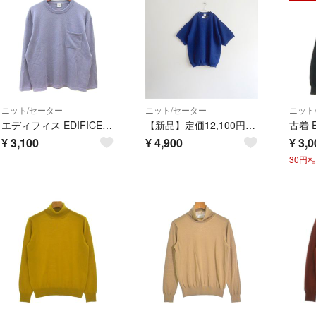
ニット/セーター
ニット/セーター
ニット
エディフィス EDIFICE ニット セーター 長袖 カシミヤ 紫 パープル
【新品】定価12,100円 EDIFICE ドライメッシュニットTシャツ M
¥
3,100
¥
4,900
¥
3,0
30円