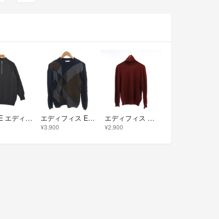
EDIFICE エディフィス ニット・セーター M グレー 【古着】【中古】【送料無料】
エディフィス EDIFICE ラッピンノット コラボ ニット セーター M 紺
エディフィス ニット セーター L 赤 タートルネック 長袖 /JP47
¥3,900
¥2,900