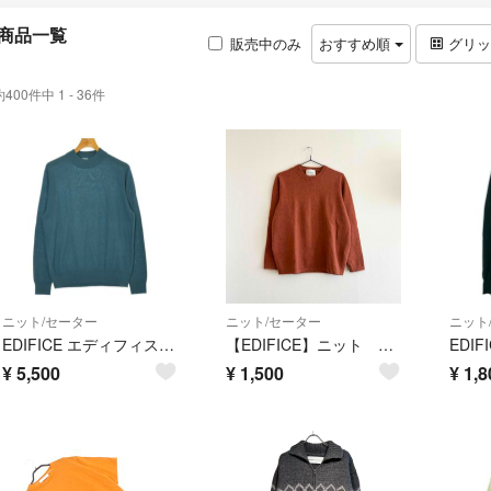
商品一覧
販売中のみ
おすすめ順
グリ
約400件中 1 - 36件
ニット/セーター
ニット/セーター
ニット
EDIFICE エディフィス ニット・セーター M 緑 【古着】【中古】【送料無料】
【EDIFICE】ニット 長袖 レンガ
¥
5,500
¥
1,500
¥
1,8