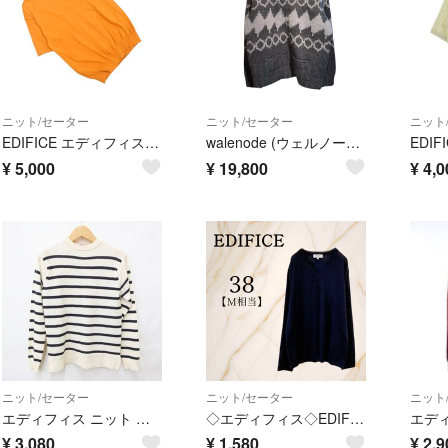
ニット/セーター
ニット/セーター
ニット
EDIFICE エディフィス 半袖 クルーネック サマー ニット セーター sizeM/キャメル ■◆ メンズ
walenode (ウェルノード) ■ ③④ wn22-13fw145-kw EDIFICE別注 ハンドニット カウチン セーター メンズ グレー サイズ2
¥
5,000
¥
19,800
¥
4,0
ニット/セーター
ニット/セーター
ニット
エディフィス ニット セーター 長袖 丸首 ボーダー ウール ベージュ 黒 44
◇エディフィス◇EDIFICE【M】Vネックニットセーター 薄手 ウール100%
¥
3,080
¥
1,580
¥
2,9