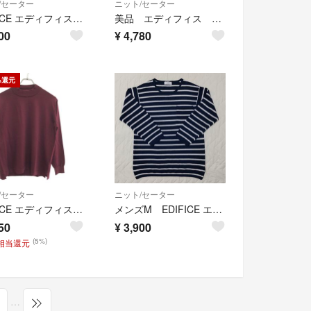
/セーター
ニット/セーター
EDIFICE エディフィス ニット・セーター M 茶 【古着】【中古】【送料無料】
美品 エディフィス ドライバーズニット ハイネック ダブルジップ L ネイビー
00
¥
4,780
%還元
/セーター
ニット/セーター
EDIFICE エディフィス MULTI FUNCTION モックネックニット 25-080-300-1013 ボルド S
メンズM EDIFICE エディフィス ニット 紺/白
50
¥
3,900
(5%)
円相当還元
…