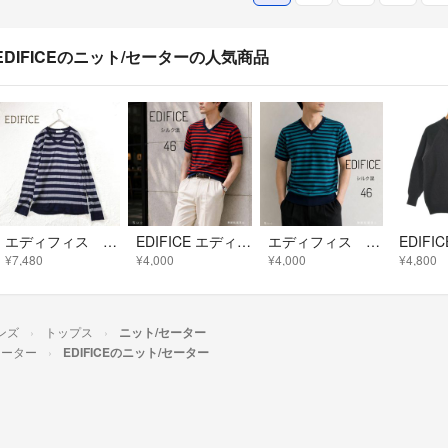
EDIFICEのニット/セーターの人気商品
エディフィス L 長袖 カットソー ボーダー柄 総柄 Ｖネック ウール100
EDIFICE エディフィス シルク混 ボーダー Vネック 半袖ニット 46
エディフィス シルク混 ボーダーVネック半袖ニット 46 グリーン
¥7,480
¥4,000
¥4,000
¥4,800
ンズ
トップス
ニット/セーター
セーター
EDIFICEのニット/セーター