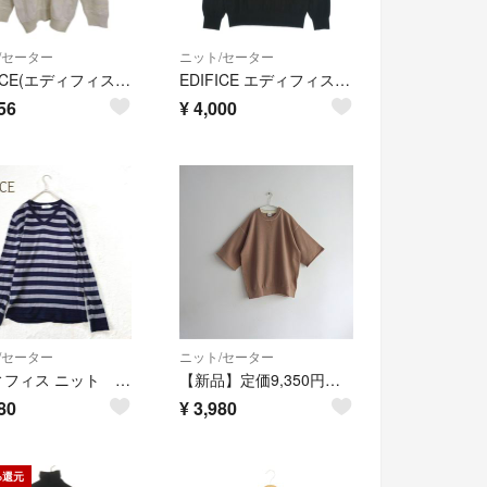
/セーター
ニット/セーター
EDIFICE(エディフィス) メンズ トップス ニット・セーター
EDIFICE エディフィス ニット・セーター XL 黒 【古着】【中古】【送料無料】
56
¥
4,000
/セーター
ニット/セーター
エディフィス ニット Vネック ボーダー （L）ネイビー ウール100% 薄手
【新品】定価9,350円 エディフィス スウェットライクニット L
80
¥
3,980
%還元