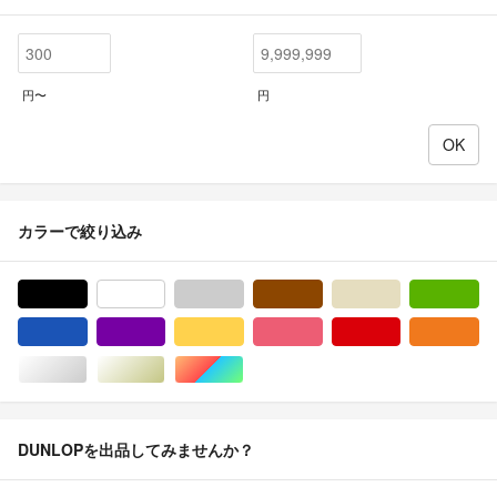
円〜
円
カラーで絞り込み
ブラック/黒色系
ホワイト/白色系
グレー/灰色系
ブラウン/茶色系
ベージュ系
グ
ブルー・ネイビー/青色系
パープル/紫色系
イエロー/黄色系
ピンク/桃色系
レッド/赤色系
オ
シルバー/銀色系
ゴールド/金色系
マルチカラー
DUNLOPを出品してみませんか？