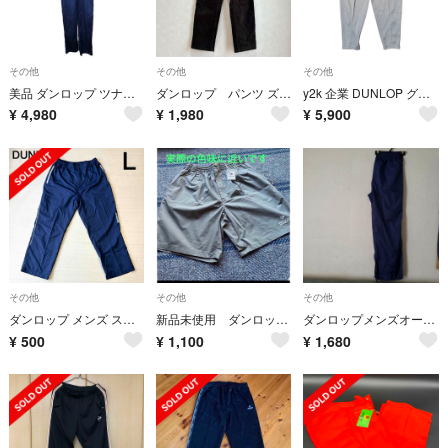
その他
その他
その他
美品 ダンロップ ツナギ LL 作業着 オールインワン DUNLOP
ダンロップ パンツ ズボン メンズ ブラウン ゴーデュロイ 内側フリース素材
y2k 企業 DUNLOP グレー タック ワイド トラックパンツ ジャージ
¥
4,980
¥
1,980
¥
5,900
その他
その他
その他
ダンロップ メンズ スポーツウエアパンツL
新品未使用 ダンロップ メンズ パンツ
ダンロップメンズオーバーパンツ濃紺ネイビーブルーウエストゴムLサイズ濃紺裾紐
¥
500
¥
1,100
¥
1,680