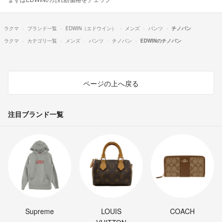
ラクマ
ブランド一覧
EDWIN（エドウイン）
メンズ
パンツ
チノパン
ラクマ
カテゴリ一覧
メンズ
パンツ
チノパン
EDWINのチノパン
ページの上へ戻る
注目ブランド一覧
Supreme
LOUIS
COACH