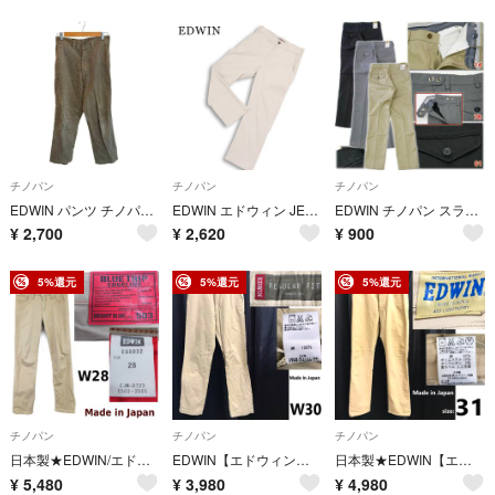
チノパン
チノパン
チノパン
EDWIN パンツ チノパンツ ワークパンツ ストレート 深緑
EDWIN エドウィン JERSEYS★ JM803 ストレッチ テーパード パンツ Sz.S メンズ
EDWIN チノパン スラックス [34] Ｋ50303 アジャスター
¥
2,700
¥
2,620
¥
900
5%還元
5%還元
5%還元
チノパン
チノパン
チノパン
日本製★EDWIN/エドウィン/503 BLUE TRIP EDGE LINE★ストレッチ/スキニースリムパンツ【W28/メンズS-M程度/股下76cm/ベージュ】ズボン/ボトムス/Pants/Trouser◆BJ162-b
EDWIN【エドウィン】503 KHAKI/チノパンツ【W30×33/メンズM程度/股下85cm/beige/ベージュ】ズボン/ボトムス/Pants/Trouser◆BJ110-d
日本製★EDWIN【エドウィン】403/チノパンツ【W31/股下82cm/ベージュ/beige】コットン/デニム/ズボン/ボトムス/Pants/Trouser◆BJ110-e
¥
5,480
¥
3,980
¥
4,980