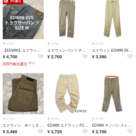
5%還元
チノパン
チノパン
チノパン
【EDWIN】エドウィン XVSシリーズ ストレッチ トラウザーパンツ Mサイズ チャコールグレー ウエスタンデザイン チノパンツ
エドウィン パンツ チノパン 29 ベージュ 無地 フルレングス
エドウィン EDWIN 56303 KHAKIS 503 チノパン コットン
¥
4,700
¥
2,700
¥
3,390
(5%)
235円相当還元
チノパン
チノパン
チノパン
エドウィン ＷＩＬＤ ＦＩRＥＧＦ５０３ ストレート ２８ バイカー 防寒着
EDWIN エドウィン FC403A 春夏★ クールフレックス 麻 リネン混 ストレート パンツ Sz.32 メンズ 日本製
EDWIN チノパン ストレート US.WORKER WEAR 29×34 肌
¥
3,480
¥
3,720
¥
2,700