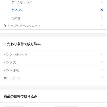
デニム/ジーンズ
チノパン
その他
キッズ/ベビー/マタニティ
こだわり条件で絞り込み
パンツ シルエット
パンツ 丈
パンツ 形状
柄・デザイン
商品の価格で絞り込み