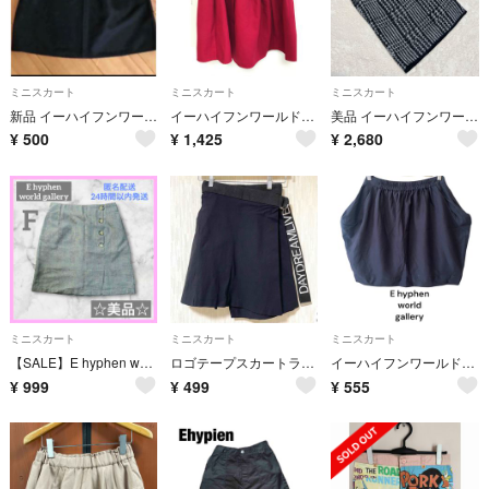
ミニスカート
ミニスカート
ミニスカート
新品 イーハイフンワールドギャラリー 台形 スカート ブラック
イーハイフンワールドギャラリー タックフレア ミニスカート タグ付き 新品
美品 イーハイフンワールドギャラリー 【F】ニット タイトミニスカート 千鳥格子
¥
500
¥
1,425
¥
2,680
ミニスカート
ミニスカート
ミニスカート
【SALE】E hyphen world gallery グレンチェックスカート
ロゴテープスカートラップ巻きブラック韓国ストリートサブカル原宿量産型y2k可愛い
イーハイフンワールドギャラリー コクーンミニスカート コクーンスカート
¥
999
¥
499
¥
555