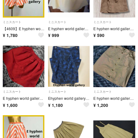
ミニスカート
ミニスカート
ミニスカート
【4609】E hyphen world gallery 太ストライプ スカート
E hyphen world gallery フレアスカート イエロー F
E hyphen world gallery リボン付き ミニスカート ブラウン
¥
1,780
¥
999
¥
590
ミニスカート
ミニスカート
ミニスカート
E hyphen world gallery ミニスカート ボルドー F 美品
Ehyphen world gallery スカート ブルー系 総柄 ひざ丈
E hyphen world gallery タイトスカート カーキ ベージュ
¥
1,600
¥
1,180
¥
1,200