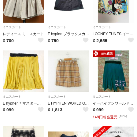
ミニスカート
ミニスカート
ミニスカート
レディース ミニスカート
E hypien ブラックスカート F
LOONEY TUNES イーハイフン コラボスカート
¥
700
¥
750
¥
2,555
15%還元
ミニスカート
ミニスカート
ミニスカート
E hyphen＊マスタードプリーツスカート
E HYPHEN WORLD GALLERY 台形スカート ミニ ベージュ F
イーハイフンワールドギャラリー プリーツ ミニスカート ブルー系 フリーサイズ
¥
999
¥
1,813
¥
999
(15%)
149円相当還元