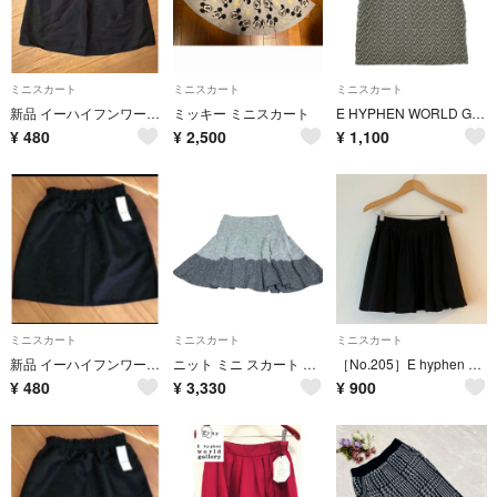
ミニスカート
ミニスカート
ミニスカート
新品 イーハイフンワールドギャラリー 台形 スカート ブラック
ミッキー ミニスカート
E HYPHEN WORLD GALLERY ミニスカート M グレー 【古着】【中古】【送料無料】
¥
480
¥
2,500
¥
1,100
ミニスカート
ミニスカート
ミニスカート
新品 イーハイフンワールドギャラリー 台形 スカート ブラック
ニット ミニ スカート カワイイ
［No.205］E hyphen world gallery 黒フレアスカート
¥
480
¥
3,330
¥
900