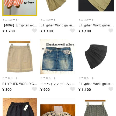
ミニスカート
ミニスカート
ミニスカート
【4609】E hyphen world gallery 太ストライプ スカート
E Hyphen World gallery イーハイフンワールドギャラリー フレア Aライン 台形 スカート sizeF/カーキ ■■ レディース
E Hyphen World gallery イーハイフンワールドギャラリー ジャンパー スカート sizeF/カーキ ■◇ レディース
¥
1,780
¥
1,100
¥
1,100
ミニスカート
ミニスカート
ミニスカート
E HYPHEN WORLD GALLERY ミニスカート M ベージュ 【古着】【中古】【送料無料】
イーハイフン デニムミニスカート M レース 切りっぱなし フリンジ 牛革ラベル
E Hyphen World gallery イーハイフンワールドギャラリー ギャザー スカート sizeF/黒 ■■ レディース
¥
800
¥
900
¥
1,100