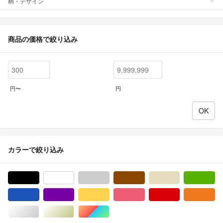
柄・デザイン
商品の価格で絞り込み
円〜
円
カラーで絞り込み
ブラック/黒色系
ホワイト/白色系
グレー/灰色系
ブラウン/茶色系
ベージュ系
グ
ブルー・ネイビー/青色系
パープル/紫色系
イエロー/黄色系
ピンク/桃色系
レッド/赤色系
オ
シルバー/銀色系
ゴールド/金色系
マルチカラー