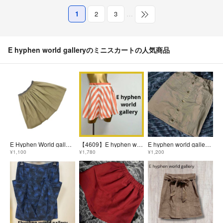
1
2
3
…
E hyphen world galleryのミニスカートの人気商品
E Hyphen World gallery イーハイフンワールドギャラリー フレア Aライン 台形 スカート sizeF/カーキ ■■ レディース
【4609】E hyphen world gallery 太ストライプ スカート
E hyphen world gallery タイトスカート カーキ ベージュ
¥1,100
¥1,780
¥1,200