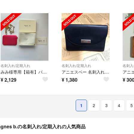
名刺入れ/定期入れ
名刺入れ/定期入れ
名刺入
みみ様専用【箱有】パスケース 定期入れ
アニエスベー 名刺入れ カードケース ブラック ネイビー
アニ
¥
2,129
¥
1,380
¥
30
1
2
3
4
5
agnes b.の名刺入れ/定期入れの人気商品