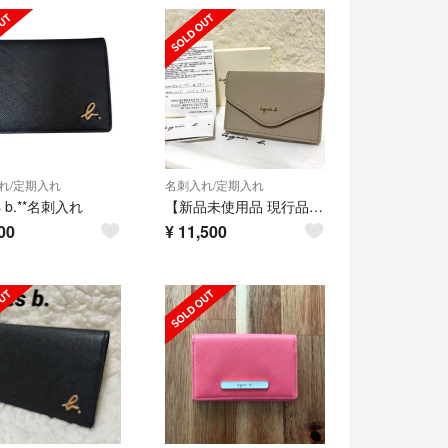
れ/定期入れ
名刺入れ/定期入れ
s b.**名刺入れ
【新品未使用品 現行品】 agnes b. カードケース 名刺入れ グレージュ
00
¥
11,500