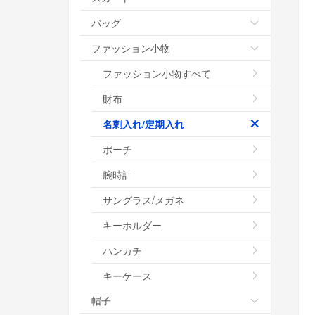
バッグ
ファッション小物
ファッション小物すべて
財布
名刺入れ/定期入れ
ポーチ
腕時計
サングラス/メガネ
キーホルダー
ハンカチ
キーケース
帽子