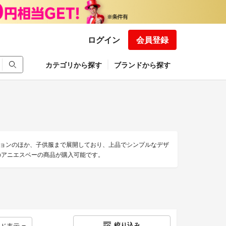
ログイン
会員登録
カテゴリから探す
ブランドから探す
ョンのほか、子供服まで展開しており、上品でシンプルなデザ
上のアニエスベーの商品が購入可能です。
絞り込み
ッド表示