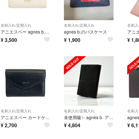
名刺入れ/定期入れ
名刺入れ/定期入れ
名刺入
アニエスベー agnes b. カードケース ウォレット 白 ホワイト
agnes b.のパスケース
¥
3,500
¥
1,900
¥
1,8
名刺入れ/定期入れ
名刺入れ/定期入れ
名刺入
アニエスベー カードケース 名刺入れ パスケース 二つ折り レザー ロゴ 黒
未使用級✨ agnès b. アニエスベー 名刺入れ レザー ブラック 黒
¥
2,700
¥
4,804
¥
6,1