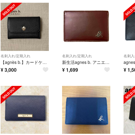
名刺入れ/定期入れ
名刺入れ/定期入れ
名刺入
【agnès b.】カードケース
新生活agnes b. アニエスベー パスケース定期入れ本革 b.ロゴ ブラウン
agne
¥
3,000
¥
1,699
¥
1,5