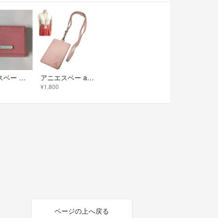
アニエスベー カードケース 名刺入れ ピンク レザー 折りたたみ 二つ折り
アニエスベー agnes b. パスケース ピンク 透明窓付 ネックストラップ付
¥1,800
ページの上へ戻る