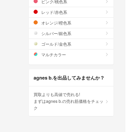
ピンク/桃色系
レッド/赤色系
オレンジ/橙色系
シルバー/銀色系
ゴールド/金色系
マルチカラー
agnes b.を出品してみませんか？
買取よりも高値で売れる!
まずはagnes b.の売れ筋価格をチェッ
ク