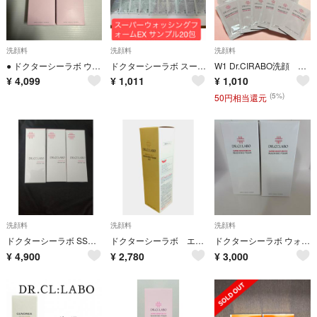
洗顔料
洗顔料
洗顔料
● ドクターシーラボ ウォッシングフォームSセンシティブEX 100g ×2
ドクターシーラボ スーパーウォッシングフォームEX サンプル20包
W1 Dr.CIRABO洗顔 友人美容部員からのオススメおすそ分け１２袋
¥
4,099
¥
1,011
¥
1,010
(5%)
50円相当還元
洗顔料
洗顔料
洗顔料
ドクターシーラボ SSウォッシングフォーム EX 100g
ドクターシーラボ エンリッチリフト ウォッシングフォームEX 170g
ドクターシーラボ ウォッシングフォーム SモイスチャーEX洗顏料内容量90g×2
¥
4,900
¥
2,780
¥
3,000