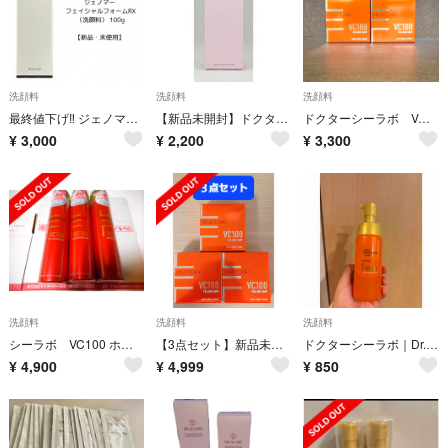
洗顔料
洗顔料
洗顔料
最終値下げ‼️ ジェノマー フェイシャルフォームRX（洗顔料）100g
【新品未開封】ドクターシーラボ ウォッシングフォームSセンシティブEX 100g
ドクターシーラボ VC100 ピーリングソープ 100g 2個セット
¥
3,000
¥
2,200
¥
3,300
洗顔料
洗顔料
洗顔料
シーラボ VC100 ホットウォッシングフォーム 120ｇ 3本
【3点セット】新品未開封 ドクターシーラボ ピーリングソープ
ドクターシーラボ｜Dr.Ci:Labo VC100KEANAウォッシングフォーム
¥
4,900
¥
4,999
¥
850