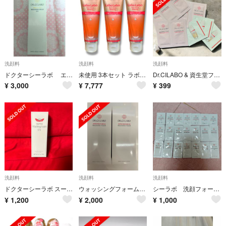
洗顔料
洗顔料
洗顔料
ドクターシーラボ エンリッチリフト ウォッシングミルクEX
未使用 3本セット ラボラボ 毛穴ウォッシング 洗顔 角質ケア ザラつき コスメ
Dr.CILABO & 資生堂ファンデ 試供品セット
¥
3,000
¥
7,777
¥
399
洗顔料
洗顔料
洗顔料
ドクターシーラボ スーパーウォッシングフォームEX(90g)
ウォッシングフォームスーパーモイスチャー90g2個セット
シーラボ 洗顔フォーム＆クレンジング＆クリーム各々7個計21個セット
¥
1,200
¥
2,000
¥
1,000