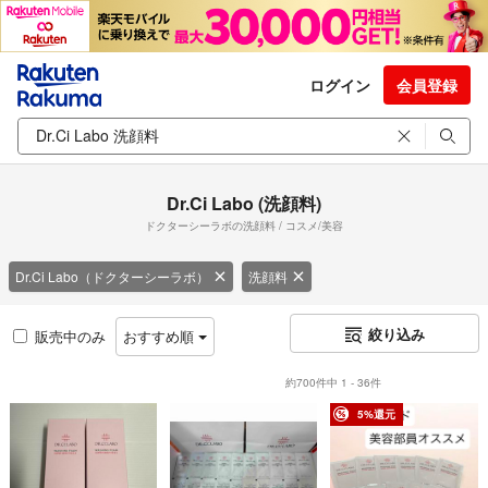
ログイン
会員登録
Dr.Ci Labo (洗顔料)
ドクターシーラボの洗顔料 / コスメ/美容
Dr.Ci Labo（ドクターシーラボ）
洗顔料
絞り込み
販売中のみ
おすすめ順
約700件中 1 - 36件
5%還元