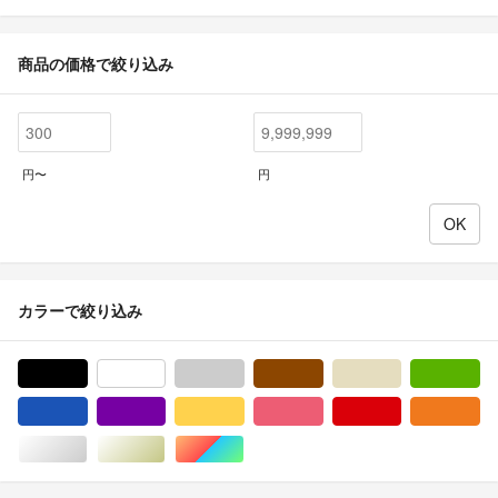
商品の価格で絞り込み
円〜
円
カラーで絞り込み
ブラック/黒色系
ホワイト/白色系
グレー/灰色系
ブラウン/茶色系
ベージュ系
グ
ブルー・ネイビー/青色系
パープル/紫色系
イエロー/黄色系
ピンク/桃色系
レッド/赤色系
オ
シルバー/銀色系
ゴールド/金色系
マルチカラー