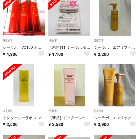
洗顔料
洗顔料
洗顔料
シーラボ VC100 ホットウォッシングフォーム 120ｇ 3本
【未開封】シーラボ 薬用ハーバルDソープ 石鹸 泡立てネット付き
シーラボ エアリフト ウォッシングフォーム EX
¥
4,900
¥
1,100
¥
2,200
洗顔料
洗顔料
洗顔料
ドクターシーラボ エンリッチリフトウォッシングフォームEX 150ml
【新品】ドクターシーラボ クレンジングゲル スーパーセンシティブ EX 120g
シーラボ エンリッチリフト クレンジング&ウォッシング
¥
2,500
¥
2,580
¥
3,900