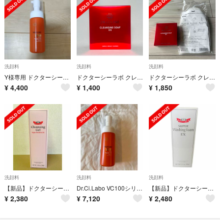
洗顔料
洗顔料
洗顔料
Y様専用 ドクターシーラボ おまとめ
ドクターシーラボ クレンジングソープEX(100g)
ドクターシーラボ クレンジングソープEX メイク落とし洗顔石鹸 100g
¥
4,400
¥
1,400
¥
1,850
洗顔料
洗顔料
洗顔料
【新品】ドクターシーラボ クレンジングゲル スーパーセンシティブ EX 120g
Dr.Ci.Labo VC100シリーズ ウォッシングフォーム他3点セット☆
【新品】ドクターシーラボ スーパーウォッシングフォームEX90g【洗顔フォーム】
¥
2,380
¥
7,120
¥
2,480