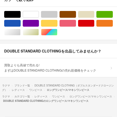
ブラック/黒色系
ホワイト/白色系
グレー/灰色系
ブラウン/茶色系
ベージュ系
グ
ブルー・ネイビー/青色系
パープル/紫色系
イエロー/黄色系
ピンク/桃色系
レッド/赤色系
オ
シルバー/銀色系
ゴールド/金色系
マルチカラー
DOUBLE STANDARD CLOTHINGを出品してみませんか？
買取よりも高値で売れる!
まずはDOUBLE STANDARD CLOTHINGの売れ筋価格をチェック
ラクマ
ブランド一覧
DOUBLE STANDARD CLOTHING（ダブルスタンダードクロージン
グ）
レディース
ワンピース
ロングワンピース/マキシワンピース
ラクマ
カテゴリ一覧
レディース
ワンピース
ロングワンピース/マキシワンピース
DOUBLE STANDARD CLOTHINGのロングワンピース/マキシワンピース