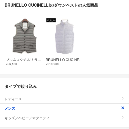
BRUNELLO CUCINELLIのダウンベストの人気商品
ブルネロクチネリ ライト ダウン ベスト ジレ グレー XS MM4591601
BRUNELLO CUCINELLI ブルネロクチネリ 【美品/国内正規/23年製】MM4851714 ウールｘシルクｘカシミヤ ダウン L
¥56,100
¥218,900
タイプで絞り込み
レディース
メンズ
キッズ／ベビー／マタニティ