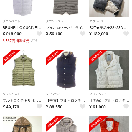
ダウンベスト
ダウンベスト
ダウンベスト
BRUNELLO CUCINELLI ブルネロクチネリ 【美品/国内正規/23年製】MM4851714 ウールｘシルクｘカシミヤ ダウン L
ブルネロクチネリ ライト ダウン ベスト ジレ グレー XS MM4591601
R27★美品★22~23AW★極上カシミヤ混 ダウンベスト ブルネロクチネリ
¥
218,900
¥
56,100
¥
132,000
(3%)
6,567円相当還元
ダウンベスト
ダウンベスト
ダウンベスト
ブルネロクチネリ ダウンベスト メンズ SIZE S Brunello Cucinelli
【中古】ブルネロクチネリ Brunello Cucinelli ウールシルクカシミヤ ダウンベスト ネイビー【サイズＬ】【メンズ】
【美品】 ブルネロクチネリ ダウンベスト コットン ホワイト S
¥
49,170
¥
88,550
¥
61,000