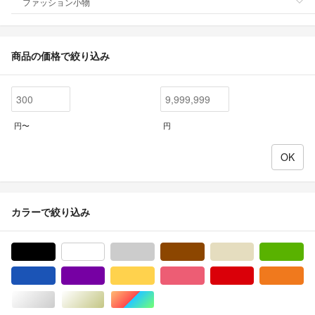
ファッション小物
商品の価格で絞り込み
円〜
円
カラーで絞り込み
ブラック/黒色系
ホワイト/白色系
グレー/灰色系
ブラウン/茶色系
ベージュ系
グ
ブルー・ネイビー/青色系
パープル/紫色系
イエロー/黄色系
ピンク/桃色系
レッド/赤色系
オ
シルバー/銀色系
ゴールド/金色系
マルチカラー