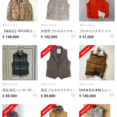
ダウンベスト
ダウンベスト
ダウンベスト
【極美品】BRUNELLO CUCINELLI ダウンベスト レザー ベージュ
未使用 ブルネロクチネリ BRUNELLO CUCINELLI ベスト ダウンベスト フード付き リネン ウール シルク メンズ XL グレー
ブルネロクチネリ ナイロン ダウンベスト オレンジ 50 ダウン ベスト ジレ
¥
148,900
¥
152,000
¥
31,000
ダウンベスト
ダウンベスト
ダウンベスト
美品 純正ハンガー付 ブルネロクチネリ ダウンベスト ｘｓ カシミヤ
美品 ブルネロクチネリ BRUNELLO CUCINELLI ベスト ジレ ダウンベスト ナイロン 無地 アウター メンズ S カーキブラウン
M48★美品★極上ムートン襟＆ベルベット ダウンベスト ブルネロクチネリ
¥
59,500
¥
59,980
¥
140,000