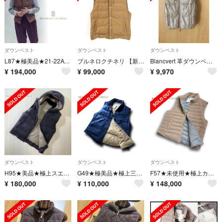
ダウンベスト
ダウンベスト
ダウンベスト
L87★極美品★21-22AW★極上レザー ダウンベスト ブルネロクチネリ
ブルネロクチネリ 【新品同様/国内正規】LAK889754 スウェットｘナイロン フーディダウン L
Blancvert 革ダウンベスト
¥
194,000
¥
99,000
¥
9,970
ダウンベスト
ダウンベスト
ダウンベスト
H95★美品★極上スエードレザー フードつきダウンジャケット ブルネロクチネリ
G49★極美品★極上三者混ダウンベスト ブルネロクチネリ ネイビー ブルー XS
F57★未使用★極上カシミヤ100% ダウンベスト ブルネロクチネリ ベージュ
¥
180,000
¥
110,000
¥
148,000