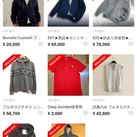
パーカー
パーカー
パーカー
Brunello Cucinelli ブルネロ クチネリ ウエストパーカー
E87★美品★カシミヤブレンドパーカー ブルネロクチネリ ネイビー グレー
E20★訳あり未使用★極上カシミヤ100% ブルネロクチネリ パーカー 48
¥
20,000
¥
65,000
¥
78,000
パーカー
パーカー
パーカー
ブルネロクチネリ ニット パーカー カシミヤ フェアアイル柄 50 グレー
Deep slumber様専用
試着のみ ブルネロクチネリ スウェットパーカー 高級ブランド 希少XS
¥
58,700
¥
2,000
¥
42,800