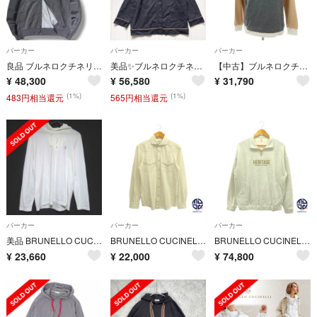
パーカー
パーカー
パーカー
良品 ブルネロクチネリ ジップアップフーディー パーカー パーカ グレー M
美品✨ブルネロクチネリ ゴールドモニーレ パーカー フード 装飾 希少2XL
【中古】ブルネロクチネリ Brunello Cucinelli コットンナイロン ジャージー プルオーバー パーカー グレーxベージュ【サイズM】【メンズ】
¥
48,300
¥
56,580
¥
31,790
(1%)
(1%)
483円相当還元
565円相当還元
パーカー
パーカー
パーカー
美品 BRUNELLO CUCINELLI ブルネロクチネリ 長袖 フーディー Tシャツ パーカー Mサイズ ホワイト メンズ 古着 中古 USED
BRUNELLO CUCINELLI ブルネロクチネリ 231NCNT231NCNTS004 長袖 シャツ アパレル メンズ サイズXS 白 ホワイト系
BRUNELLO CUCINELLI ブルネロクチネリ ロゴ入り グレー ハーフジップ スウェット トップス メンズ アパレル 紳士 サイズXS ブランド
¥
23,660
¥
22,000
¥
74,800