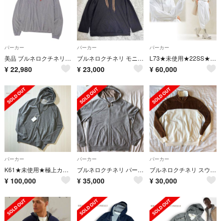
パーカー
パーカー
パーカー
美品 ブルネロクチネリ BRUNELLO CUCINELLI パーカー フーディー プルオーバー ロングスリーブ トップス メンズ M
ブルネロクチネリ モニーレ パーカー BRUNELLO CUCINELLI
L73★未使用★22SS★極上モニーレつきパーカー ブルネロクチネリ フーディー
¥
22,980
¥
23,000
¥
60,000
パーカー
パーカー
パーカー
K61★未使用★極上カシミヤ100% パーカー ブルネロクチネリ グレー
ブルネロクチネリ パーカー スウェット グレー カシミヤ ロロピアーナ
ブルネロクチネリ スウェット パーカー カシミヤ パンツ ロロピアーナ
¥
100,000
¥
35,000
¥
30,000