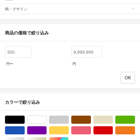
柄・デザイン
商品の価格で絞り込み
円〜
円
カラーで絞り込み
ブラック/黒色系
ホワイト/白色系
グレー/灰色系
ブラウン/茶色系
ベージュ系
グ
ブルー・ネイビー/青色系
パープル/紫色系
イエロー/黄色系
ピンク/桃色系
レッド/赤色系
オ