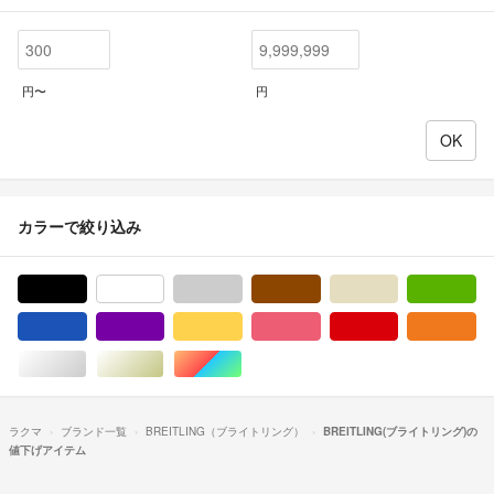
円〜
円
カラーで絞り込み
ブラック/黒色系
ホワイト/白色系
グレー/灰色系
ブラウン/茶色系
ベージュ系
グ
ブルー・ネイビー/青色系
パープル/紫色系
イエロー/黄色系
ピンク/桃色系
レッド/赤色系
オ
シルバー/銀色系
ゴールド/金色系
マルチカラー
ラクマ
ブランド一覧
BREITLING（ブライトリング）
BREITLING(ブライトリング)の
値下げアイテム