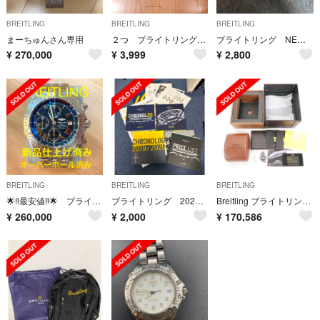
BREITLING
BREITLING
BREITLING
まーちゅんさん専用
２つ ブライトリング キャップ 帽子 ペア
ブライトリング NEWカタログ 新品未使用 時計 モデル 限定価格 レア物 希少
¥
270,000
¥
3,999
¥
2,800
BREITLING
BREITLING
BREITLING
🌟‼️最安値‼️🌟 ブライトリング クロノマット エボリューション
ブライトリング 2020年 カタログ 新品未使用 時計 モデル 限定 付加価値
Breitling ブライトリング スーパーオーシャンⅡ 44 メンズ
¥
260,000
¥
2,000
¥
170,586