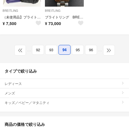
BREITLING
BREITLING
（未使用品】ブライトリングリュック
ブライトリング BREITLING コルト A17035 ジャンク品
¥
7,500
¥
73,000
…
92
93
94
95
96
…
タイプで絞り込み
レディース
メンズ
キッズ／ベビー／マタニティ
商品の価格で絞り込み