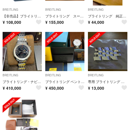
BREITLING
BREITLING
BREITLING
【非売品】ブライトリング 壁掛け
ブライトリング スーパーオーシャンヘリテージ46
ブライトリング 純正クロコベルト バックル付き
¥
108,000
¥
155,000
¥
44,000
BREITLING
BREITLING
BREITLING
ブライトリング・ナビタイマーヘリテージ
ブライトリング ベントレー B05 ユニタイム
専用 ブライトリング クロノマット44 純正ベルトコマ
¥
410,000
¥
450,000
¥
13,000