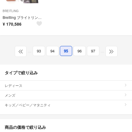
BREITLING
Breitling ブライトリング スーパーオーシャンⅡ 44 メンズ
¥
170,586
…
93
94
95
96
97
…
タイプで絞り込み
レディース
メンズ
キッズ／ベビー／マタニティ
商品の価格で絞り込み