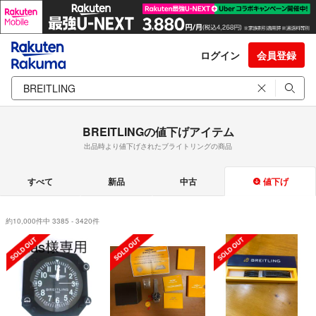
ログイン
会員登録
BREITLINGの値下げアイテム
出品時より値下げされたブライトリングの商品
すべて
新品
中古
値下げ
約10,000件中 3385 - 3420件