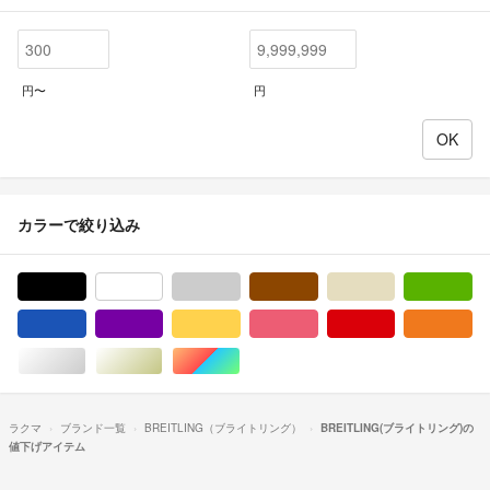
円〜
円
カラーで絞り込み
ブラック/黒色系
ホワイト/白色系
グレー/灰色系
ブラウン/茶色系
ベージュ系
グ
ブルー・ネイビー/青色系
パープル/紫色系
イエロー/黄色系
ピンク/桃色系
レッド/赤色系
オ
シルバー/銀色系
ゴールド/金色系
マルチカラー
ラクマ
ブランド一覧
BREITLING（ブライトリング）
BREITLING(ブライトリング)の
値下げアイテム