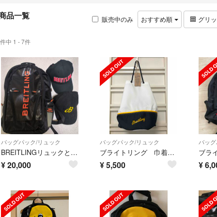
商品一覧
販売中のみ
おすすめ順
グリ
件中 1 - 7件
バッグパック/リュック
バッグパック/リュック
バッグ
BREITLINGリュックとキャップセット
ブライトリング 巾着型バッグパック 新品（専用袋付き）
¥
20,000
¥
5,500
¥
6,0