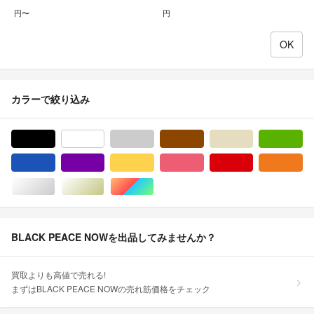
円〜
円
カラーで絞り込み
ブラック/黒色系
ホワイト/白色系
グレー/灰色系
ブラウン/茶色系
ベージュ系
グ
ブルー・ネイビー/青色系
パープル/紫色系
イエロー/黄色系
ピンク/桃色系
レッド/赤色系
オ
シルバー/銀色系
ゴールド/金色系
マルチカラー
BLACK PEACE NOWを出品してみませんか？
買取よりも高値で売れる!
まずはBLACK PEACE NOWの売れ筋価格をチェック