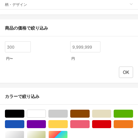
柄・デザイン
商品の価格で絞り込み
円〜
円
カラーで絞り込み
ブラック/黒色系
ホワイト/白色系
グレー/灰色系
ブラウン/茶色系
ベージュ系
グ
ブルー・ネイビー/青色系
パープル/紫色系
イエロー/黄色系
ピンク/桃色系
レッド/赤色系
オ
シルバー/銀色系
ゴールド/金色系
マルチカラー