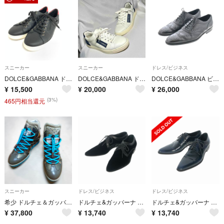
スニーカー
スニーカー
ドレス/ビジネス
DOLCE&GABBANA ドルチェ&ガッバーナ ローカットスニーカー 表記サイズ:6 1/2 CS1362 ブラック メンズ / 241019001869
DOLCE&GABBANA ドルチェ&ガッバーナ ロゴレザー&スエードスニーカー 6/ 25.5cm ホワイト&ネイビー ドルガバ
DOLCE&GABBANA ビジネス・ドレスシューズ 27cm 黒 【古着】【中古】【送料無料】
¥
15,500
¥
20,000
¥
26,000
(3%)
465円相当還元
スニーカー
ドレス/ビジネス
ドレス/ビジネス
希少 ドルチェ＆ガッバーナ ハイトップ ミックス＆マッチ レザー スニーカー
ドルチェ&ガッバーナ ドルガバ ベロア ドレスシューズ 靴 6.5 ブラック 黒
ドルチェ&ガッバーナ ドルガバ パテントレザー エナメル ドレスシューズ 6.5
¥
37,800
¥
13,740
¥
13,740