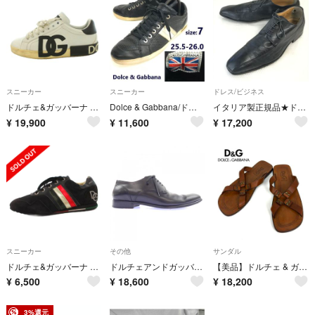
スニーカー
スニーカー
ドレス/ビジネス
ドルチェ&ガッバーナ ドルガバ ポルトフィーノ スニーカー カーフスキン
Dolce & Gabbana/ドルチェアンドガッパーナ★レザースニーカー【7/25.5-26.0/black/黒】ドルガバ/leather/sneakers/Shoes/trainers◆sG-171
イタリア製正規品★ドルチェ&ガッバーナ/DOLCE&GABBANA★本革/スワールモカ【7.5/26.0/黒/BLACK】靴/シューズ/ビジネス/dress shoes◆bJ-44
¥
19,900
¥
11,600
¥
17,200
スニーカー
その他
サンダル
ドルチェ&ガッバーナ スニーカー シューズ ローカット 65 黒 ブラック
ドルチェアンドガッバーナ DOLCE&GABBANA CA5263 シューズ
【美品】ドルチェ & ガッバーナ レザー トングサンダル 42 イタリア製
¥
6,500
¥
18,600
¥
18,200
3%還元