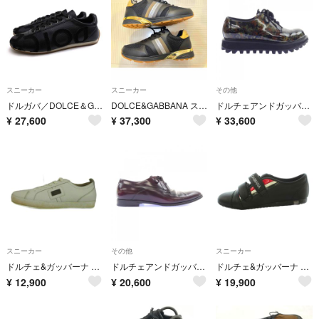
スニーカー
スニーカー
その他
ドルガバ／DOLCE＆GABBANA シューズ スニーカー 靴 ローカット メンズ 男性 男性用 レザー 革 本革 ブラック 黒 CS0985 シボ革 シュリンクレザー
DOLCE&GABBANA スニーカー ブラック ゴールド 25.0cm
ドルチェアンドガッバーナ DOLCE&GABBANA シューズ
¥
27,600
¥
37,300
¥
33,600
スニーカー
その他
スニーカー
ドルチェ&ガッバーナ スニーカー レザー ローカット 7 白 CS1158
ドルチェアンドガッバーナ DOLCE&GABBANA 5960 シューズ
ドルチェ&ガッバーナ ドルガバ ベルクロスニーカー ローカット ロゴ レザー
¥
12,900
¥
20,600
¥
19,900