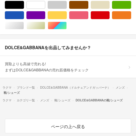
ブラック/黒色系
ホワイト/白色系
グレー/灰色系
ブラウン/茶色系
ベージュ系
グ
ブルー・ネイビー/青色系
パープル/紫色系
イエロー/黄色系
ピンク/桃色系
レッド/赤色系
オ
シルバー/銀色系
ゴールド/金色系
マルチカラー
DOLCE&GABBANAを出品してみませんか？
買取よりも高値で売れる!
まずはDOLCE&GABBANAの売れ筋価格をチェック
ラクマ
ブランド一覧
DOLCE&GABBANA（ドルチェアンドガッバーナ）
メンズ
靴/シューズ
ラクマ
カテゴリ一覧
メンズ
靴/シューズ
DOLCE&GABBANAの靴/シューズ
ページの上へ戻る