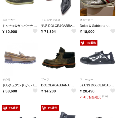
スニーカー
ドレス/ビジネス
スニーカー
ドルチェ&ガッバーナ ドルガバ スニーカー シューズ レザー 8.5 グレー
美品 DOLCE&GABBANA ドルチェ&ガッバーナ 靴 スニーカー クロコ型押し メンズ ドレスシューズ ブラック h847
Dolce & Gabbana シルバー スニーカー
¥
10,900
¥
71,894
¥
18,000
1%還元
その他
ブーツ
スニーカー
ドルチェアンドガッバーナ DOLCE&GABBANA CA6308 シューズ
DOLCE&GABBANA(ドルチェアンドガッバーナ) ショートブーツ 6 メンズ - ダークブラウン×黒 レザー
J&ANS DOLCE&GABBANA ドルチェアンドガッバーナ NS1 ミックスマテリアル スニーカー ホワイト/ブラック CS1810 AD505
¥
38,600
¥
14,200
¥
28,490
(1%)
284円相当還元
1%還元
1%還元