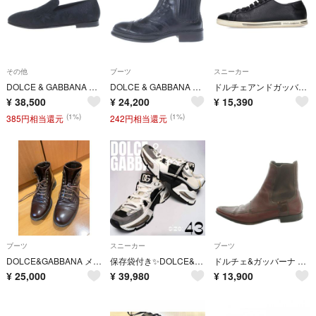
その他
ブーツ
スニーカー
DOLCE & GABBANA ドルチェアンドガッバーナ ブラックフローラル ブローケド ローファー フラットシューズ ブラック 7 1/2
DOLCE & GABBANA ドルチェアンドガッバーナ レースアップ ブーツ ウィングチップ パテントレザー ブラック CA4097 7サイズ
ドルチェアンドガッバーナ CS1735 レザーローカットスニーカー メンズ 8
¥
38,500
¥
24,200
¥
15,390
(1%)
(1%)
385円相当還元
242円相当還元
ブーツ
スニーカー
ブーツ
DOLCE&GABBANA メンズ レースアップブーツ ダークブラウン
保存袋付き✨DOLCE&GABBANA エアマスター スニーカー 28cm
ドルチェ&ガッバーナ サイドゴアブーツ 7.5 26.0-26.5cm
¥
25,000
¥
39,980
¥
13,900