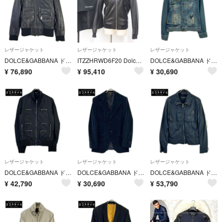
レザージャケット
レザージャケット
レザージャケット
DOLCE&GABBANA ドルチェアンドガッバーナ G9500L ブラック レザー リブニット ジップアップジャケット 44
ITZZHRWD6F20 Dolce&Gabbana ドルチェ＆ガッバーナ フーデッド ラム 羊革 レザー ジャケット アウター トップス ブラック 黒 メンズ サイズ44
DOLCE&GABBANA ドルチェアンドガッバーナ G9B81D インディゴ ポケット付 デニムジャケット 46
¥
76,890
¥
95,410
¥
30,690
レザージャケット
レザージャケット
レザージャケット
DOLCE&GABBANA ドルチェアンドガッバーナ G9I23T ブラック ナイロン マルチポケットジャケット 46
DOLCE&GABBANA ドルチェアンドガッバーナ G2018T ネイビー ベロア 裏地ロゴ テーラードジャケット 46
DOLCE&GABBANA ドルチェアンドガッバーナ G9I33L ネイビー ラムレザー ジップアップレザージャケット 46
¥
42,790
¥
30,690
¥
53,790