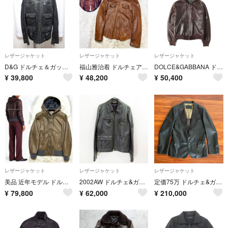
レザージャケット
レザージャケット
レザージャケット
D&G ドルチェ＆ガッバーナ ラムレザージャケット 6ポケット 46 RB007 SE021 ブラック 中古B- 【送料無料】 A-9260【質屋出品】
福山雅治着 ドルチェアンドガッバーナ ウェスタン レザーシャツ ジャケット
DOLCE&GABBANA ドルチェ&ガッバーナ ジャケット ブラウン サイズ:46 | 00s ゴートレザー フルジップ フーデッド ジャケット | アウター ブルゾン 上着【メンズ】【中古】
¥
39,800
¥
48,200
¥
50,400
レザージャケット
レザージャケット
レザージャケット
美品 近年モデル ドルチェ&ガッバーナ フード 付き レザー ジャケット 44
2002AW ドルチェ&ガッバーナ マルチポケット レザー ジャケット 50
定価75万 ドルチェ&ガッバーナ ラムレザージャケット ドルガバ スーツ 上着
¥
79,800
¥
62,000
¥
210,000