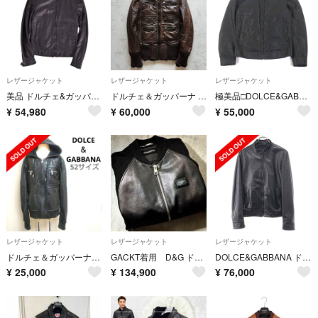
レザージャケット
レザージャケット
レザージャケット
美品 ドルチェ&ガッバーナ DOLCE&GABBANA ジャケット レザージャケット ジップアップ ラムスキン 羊革 アウター 44(XS)
ドルチェ＆ガッバーナ 00s ゴートスキンマルチジップレザージャケット 46 M
極美品□DOLCE&GABBANA ドルチェ＆ガッバーナ ラムスキン 黒タグ レザージャケット シングルライダース ブラック 44 イタリア製 正規品
¥
54,980
¥
60,000
¥
55,000
レザージャケット
レザージャケット
レザージャケット
ドルチェ＆ガッバーナ ラムレザー 羊革 ジャケット XJ100
GACKT着用 D&G ドルチェ&ガッバーナ レザーニットブルゾン 46
DOLCE&GABBANA ドルチェ＆ガッバーナ シングルレザーライダースジャケット G9C63L/FULLY ブラック 44
¥
25,000
¥
134,900
¥
76,000