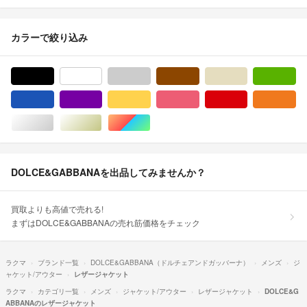
カラーで絞り込み
ブラック/黒色系
ホワイト/白色系
グレー/灰色系
ブラウン/茶色系
ベージュ系
グ
ブルー・ネイビー/青色系
パープル/紫色系
イエロー/黄色系
ピンク/桃色系
レッド/赤色系
オ
シルバー/銀色系
ゴールド/金色系
マルチカラー
DOLCE&GABBANAを出品してみませんか？
買取よりも高値で売れる!
まずはDOLCE&GABBANAの売れ筋価格をチェック
ラクマ
ブランド一覧
DOLCE&GABBANA（ドルチェアンドガッバーナ）
メンズ
ジ
ャケット/アウター
レザージャケット
ラクマ
カテゴリ一覧
メンズ
ジャケット/アウター
レザージャケット
DOLCE&G
ABBANAのレザージャケット