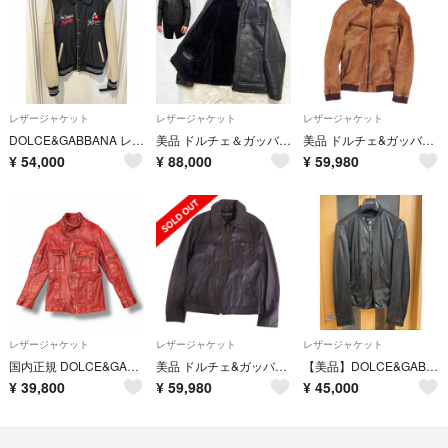
レザージャケット
レザージャケット
レザージャケット
DOLCE&GABBANA レザースタジアムジャンパー ネイビー×ホワイト
美品 ドルチェ＆ガッバーナ 裏地ボアファー レザージャケット 黒 ドルガバ
美品 ドルチェ&ガッバーナ DOLCE&GABBANA ブルゾン レザージャケット ラムスキン 羊革 ウォッシュ加工 アウター 46(S)
¥
54,000
¥
88,000
¥
59,980
レザージャケット
レザージャケット
レザージャケット
国内正規 DOLCE&GABBANA Goat Leather Jacket レザージャケット ライダース ドルチェアンドガッバーナ LS55/ULFF レッド 46 （10139M）
美品 ドルチェ&ガッバーナ DOLCE&GABBANA ジャケット レザージャケット ジップアップ ラムスキン 羊革 アウター 50(L)
【美品】DOLCE&GABBANA レザー シングルライダースジャケット 46
¥
39,800
¥
59,980
¥
45,000