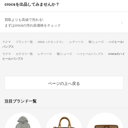
crocsを出品してみませんか？
買取よりも高値で売れる!
まずはcrocsの売れ筋価格をチェック
ラクマ
ブランド一覧
crocs（クロックス）
レディース
靴/シューズ
ハイヒール/
パンプス
ラクマ
カテゴリ一覧
レディース
靴/シューズ
ハイヒール/パンプス
crocsのハイ
ヒール/パンプス
ページの上へ戻る
注目ブランド一覧