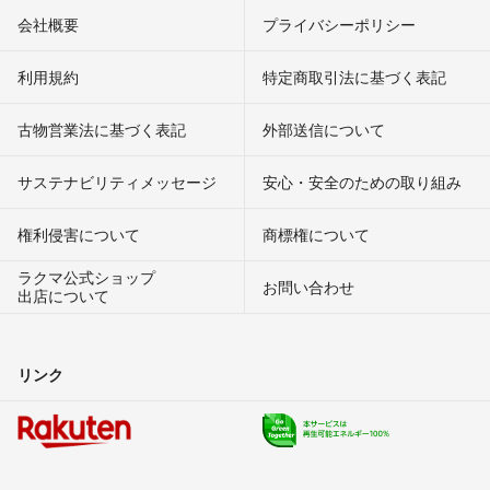
会社概要
プライバシーポリシー
利用規約
特定商取引法に基づく表記
古物営業法に基づく表記
外部送信について
サステナビリティメッセージ
安心・安全のための取り組み
権利侵害について
商標権について
ラクマ公式ショップ
お問い合わせ
出店について
リンク