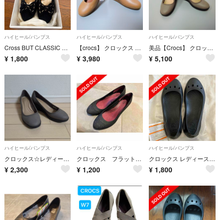
ハイヒール/パンプス
ハイヒール/パンプス
ハイヒール/パンプス
Cross BUT CLASSIC バレエシューズ 黒 22.0cm
【crocs】 クロックス （24.5cm） アレイ ウェッジヒールパンプス
美品【Crocs】 クロックス（W7.5） ウェッジソールパンプス コンフォート
¥
1,800
¥
3,980
¥
5,100
ハイヒール/パンプス
ハイヒール/パンプス
ハイヒール/パンプス
クロックス☆レディース マリン カラーライト ウェッジ ソール☆リナウェッジ
クロックス フラットパンプス 23.0
クロックス レディース サンダル Kadee W8：24.0cm/Black×B
¥
2,300
¥
1,200
¥
1,800