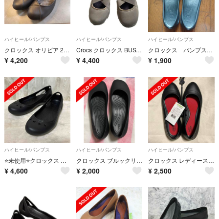
ハイヒール/パンプス
ハイヒール/パンプス
ハイヒール/パンプス
クロックス オリビア 2.0 ラインド フラット レディース 24cm
Crocs クロックス BUSY DAY STRAPPY WEDGE
クロックス パンプス Ｗ７
¥
4,200
¥
4,400
¥
1,900
ハイヒール/パンプス
ハイヒール/パンプス
ハイヒール/パンプス
⭐️未使用⭐️クロックス カディ フラットシューズ パンプス ブラック 廃盤品
クロックス ブルックリンフラット 黒 w7
クロックス レディース シューズ Lina Flat レディース：24.0cm/
¥
4,600
¥
2,000
¥
2,500