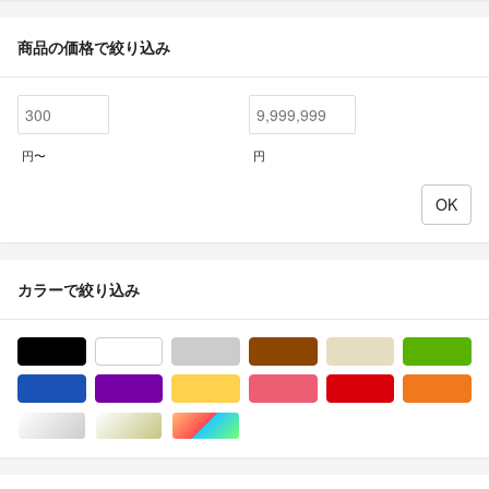
商品の価格で絞り込み
円〜
円
カラーで絞り込み
ブラック/黒色系
ホワイト/白色系
グレー/灰色系
ブラウン/茶色系
ベージュ系
グ
ブルー・ネイビー/青色系
パープル/紫色系
イエロー/黄色系
ピンク/桃色系
レッド/赤色系
オ
シルバー/銀色系
ゴールド/金色系
マルチカラー