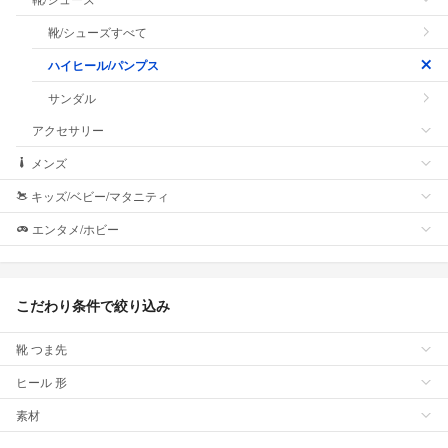
靴/シューズすべて
ハイヒール/パンプス
サンダル
アクセサリー
メンズ
キッズ/ベビー/マタニティ
エンタメ/ホビー
こだわり条件で絞り込み
靴 つま先
ヒール 形
素材