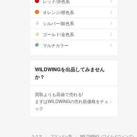
レッド/赤色系
オレンジ/橙色系
シルバー/銀色系
ゴールド/金色系
マルチカラー
WILDWINGを出品してみません
か？
買取よりも高値で売れる!
まずはWILDWINGの売れ筋価格をチェ
ック
ラクマ
ブランド一覧
WILDWING（ワイルドウィング）