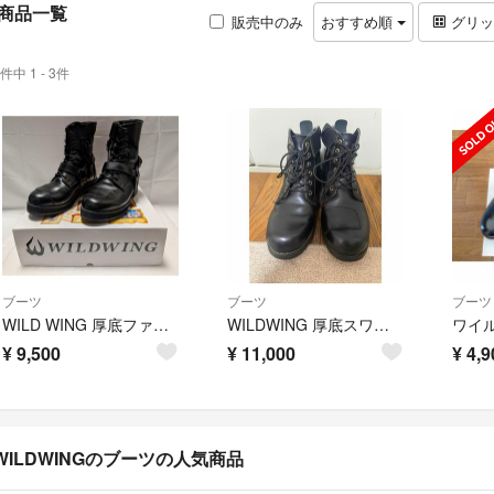
商品一覧
販売中のみ
おすすめ順
グリ
件中 1 - 3件
ブーツ
ブーツ
ブーツ
WILD WING 厚底ファルコン 26.5
WILDWING 厚底スワロー WWM-0003ATU 26.5cm
¥
9,500
¥
11,000
¥
4,9
WILDWINGのブーツの人気商品