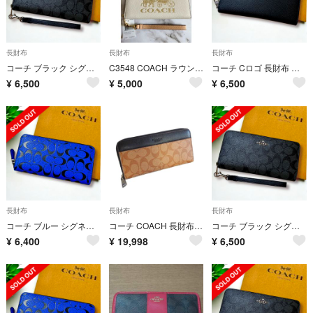
長財布
長財布
長財布
コーチ ブラック シグネチャー 長財布
C3548 COACH ラウンドジップ長財布 新品未使用
コーチ Cロゴ 長財布 メンズ
¥
6,500
¥
5,000
¥
6,500
長財布
長財布
長財布
コーチ ブルー シグネチャー メンズ 長財布
コーチ COACH 長財布 アコーディングジップウォレット シグネチャー F58112 QBTN2 直営アウトレット
コーチ ブラック シグネチャー 長財布
¥
6,400
¥
19,998
¥
6,500