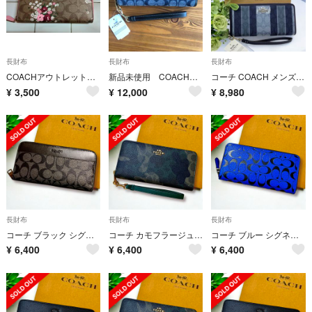
長財布
長財布
長財布
COACHアウトレット長財布°・*:.。.☆最終お値下げ致しました✨
新品未使用 COACHコーチ 長財布シグネチャー ブルーデニム
コーチ COACH メンズ レディース長財布 シグネチャー ストライプ デニム
¥
3,500
¥
12,000
¥
8,980
長財布
長財布
長財布
コーチ ブラック シグネチャー メンズ 長財布
コーチ カモフラージュ 長財布 メンズ 迷彩
コーチ ブルー シグネチャー メンズ 長財布
¥
6,400
¥
6,400
¥
6,400