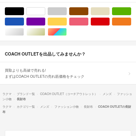
ブラック/黒色系
ホワイト/白色系
グレー/灰色系
ブラウン/茶色系
ベージュ系
グ
ブルー・ネイビー/青色系
パープル/紫色系
イエロー/黄色系
ピンク/桃色系
レッド/赤色系
オ
シルバー/銀色系
ゴールド/金色系
マルチカラー
COACH OUTLETを出品してみませんか？
買取よりも高値で売れる!
まずはCOACH OUTLETの売れ筋価格をチェック
ラクマ
ブランド一覧
COACH OUTLET（コーチアウトレット）
メンズ
ファッショ
ン小物
長財布
ラクマ
カテゴリ一覧
メンズ
ファッション小物
長財布
COACH OUTLETの長財
布