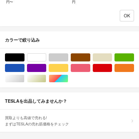
円〜
円
カラーで絞り込み
ブラック/黒色系
ホワイト/白色系
グレー/灰色系
ブラウン/茶色系
ベージュ系
グ
ブルー・ネイビー/青色系
パープル/紫色系
イエロー/黄色系
ピンク/桃色系
レッド/赤色系
オ
シルバー/銀色系
ゴールド/金色系
マルチカラー
TESLAを出品してみませんか？
買取よりも高値で売れる!
まずはTESLAの売れ筋価格をチェック