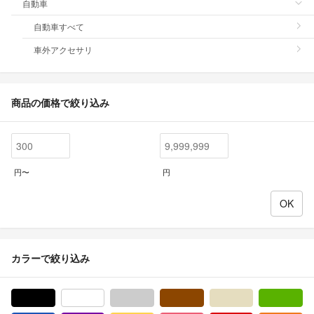
自動車
自動車すべて
車外アクセサリ
商品の価格で絞り込み
円〜
円
カラーで絞り込み
ブラック/黒色系
ホワイト/白色系
グレー/灰色系
ブラウン/茶色系
ベージュ系
グ