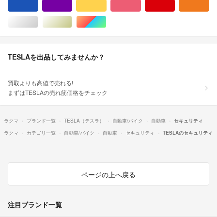
ブルー・ネイビー/青色系
パープル/紫色系
イエロー/黄色系
ピンク/桃色系
レッド/赤色系
オ
シルバー/銀色系
ゴールド/金色系
マルチカラー
TESLAを出品してみませんか？
買取よりも高値で売れる!
まずはTESLAの売れ筋価格をチェック
ラクマ
ブランド一覧
TESLA（テスラ）
自動車/バイク
自動車
セキュリティ
ラクマ
カテゴリ一覧
自動車/バイク
自動車
セキュリティ
TESLAのセキュリティ
ページの上へ戻る
注目ブランド一覧