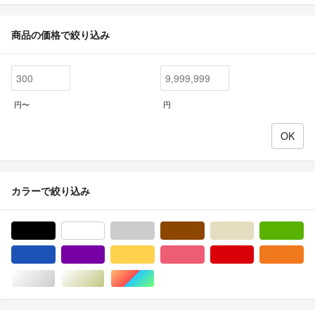
商品の価格で絞り込み
円〜
円
カラーで絞り込み
ブラック/黒色系
ホワイト/白色系
グレー/灰色系
ブラウン/茶色系
ベージュ系
グ
ブルー・ネイビー/青色系
パープル/紫色系
イエロー/黄色系
ピンク/桃色系
レッド/赤色系
オ
シルバー/銀色系
ゴールド/金色系
マルチカラー