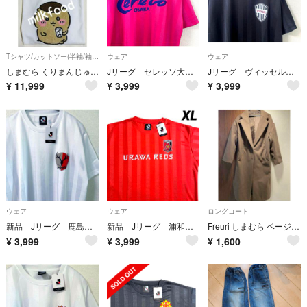
Tシャツ/カットソー(半袖/袖なし)
ウェア
ウェア
しまむら くりまんじゅう Tシャツ メンズ ちいかわ ハチワレ 栗 アベイル 酒
Jリーグ セレッソ大阪 Tシャツ メッシュ XL ピンク 新品
Jリーグ ヴィッセル神戸 Tシャツ メッシュ XL ブラック 新品
¥
11,999
¥
3,999
¥
3,999
ウェア
ウェア
ロングコート
新品 Jリーグ 鹿島アントラーズ Tシャツ メッシュ XL ホワイト
新品 Jリーグ 浦和レッズ Tシャツ メッシュ XL レッド
Freuri しまむら ベージュ グレージュコート 長袖 アウター ロング
¥
3,999
¥
3,999
¥
1,600