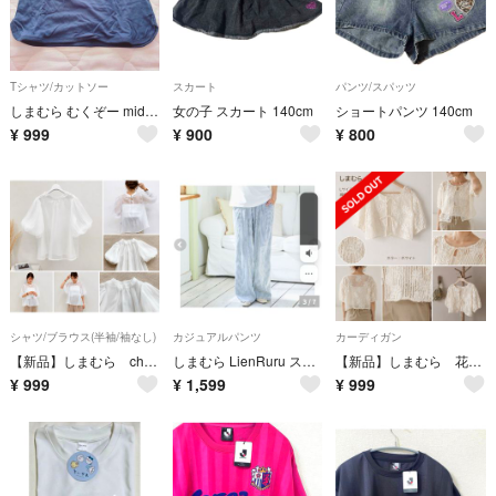
Tシャツ/カットソー
スカート
パンツ/スパッツ
しまむら むくぞー midmile Tシャツ 120cm
女の子 スカート 140cm
ショートパンツ 140cm
¥
999
¥
900
¥
800
シャツ/ブラウス(半袖/袖なし)
カジュアルパンツ
カーディガン
【新品】しまむら chico シアー ブラウス ボリューム袖 ホワイト Lサイズ
しまむら LienRuru ストライプ イージーパンツ
【新品】しまむら 花柄 ジャガード 五分丈 カーディガン ボレロ ホワイト L
¥
999
¥
1,599
¥
999