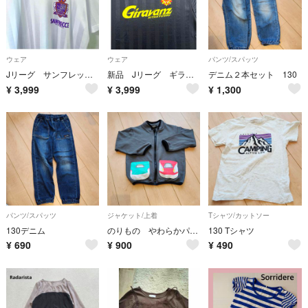
ウェア
ウェア
パンツ/スパッツ
Jリーグ サンフレッチェ広島 Tシャツ メッシュ XL ホワイト 新品
新品 Jリーグ ギラヴァンツ北九州 Tシャツ メッシュ XL ブラック
デニム２本セット 130
¥
3,999
¥
3,999
¥
1,300
パンツ/スパッツ
ジャケット/上着
Tシャツ/カットソー
130デニム
のりもの やわらかパーカー
130 Tシャツ
¥
690
¥
900
¥
490