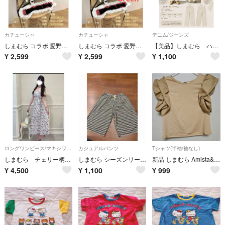
カチューシャ
カチューシャ
デニム/ジーンズ
しまむら コラボ 愛野えり シャーロットの水曜日 赤 ヘッドドレス チェック柄
しまむら コラボ 愛野えり シャーロットの水曜日 緑 ヘッドドレス チェック柄
【美品】しまむら ハイウエスト デニム パンツ ジーンズ アイボリー Lサイズ
¥
2,599
¥
2,599
¥
1,100
ロングワンピース/マキシワンピース
カジュアルパンツ
Tシャツ(半袖/袖なし)
しまむら チェリー柄ワンピース
しまむら シーズンリーズン パンツ 4L
新品 しまむら Amista&ASAMI パフスリーブ トップス サイズL
¥
4,500
¥
1,100
¥
999