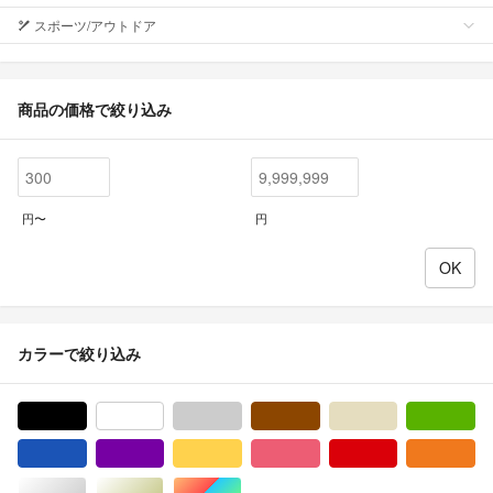
スポーツ/アウトドア
商品の価格で絞り込み
円〜
円
カラーで絞り込み
ブラック/黒色系
ホワイト/白色系
グレー/灰色系
ブラウン/茶色系
ベージュ系
グ
ブルー・ネイビー/青色系
パープル/紫色系
イエロー/黄色系
ピンク/桃色系
レッド/赤色系
オ
シルバー/銀色系
ゴールド/金色系
マルチカラー