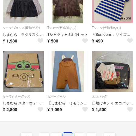
シャツ/ブラウス(長袖/七分)
Tシャツ(半袖/袖なし)
Tシャツ(半袖/袖なし)
しまむら ラダリスタ バイカラーペプラムブラウス ボリューム袖 体型カバー M
Tシャツキャミ2点セット
＊Sorridere ：サイズM：青色のボーダー柄の半袖Tシャツパフスリーブ＊
¥
1,980
¥
500
¥
490
キャラクターグッズ
カバーオール
エコバッグ
しまむら スターウォーズ グローグー 巾着ナップサック
【しまむら ミモランド】美品 たこやき サロペット オーバーオール キッズ 90
日焼けキティ エコバッグ 黒色
¥
2,800
¥
1,099
¥
1,500