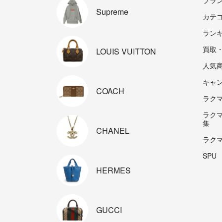
Supreme
カテ
ラン
買取
LOUIS
VUITTON
人気
キャ
COACH
ラクマp
ラク
集
CHANEL
ラク
SPU
HERMES
GUCCI