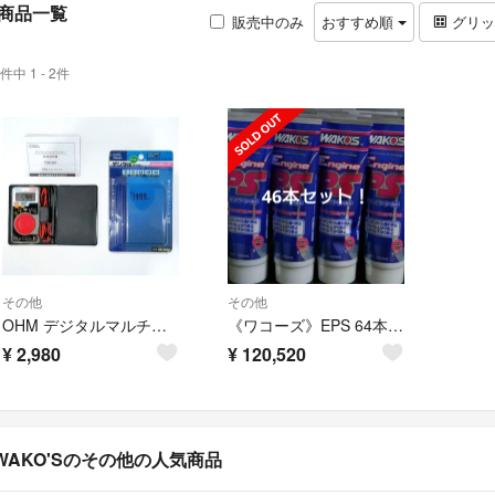
商品一覧
販売中のみ
おすすめ順
グリ
件中 1 - 2件
その他
その他
OHM デジタルマルチテスター TDR-201 薄型 金メッキテストリード採用
《ワコーズ》EPS 64本セット
¥
2,980
¥
120,520
WAKO'Sのその他の人気商品