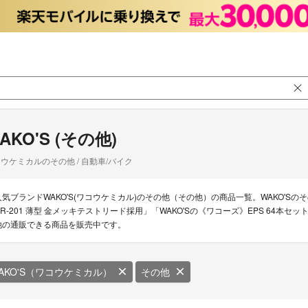
AKO'S (その他)
ウケミカルのその他 / 自動車/バイク
人気ブランドWAKO'S(ワコウケミカル)のその他（その他）の商品一覧。WAKO'Sのそ
DR-201 薄型 金メッキテストリード採用」「WAKO'Sの《ワコーズ》EPS 64本セ
他の通販できる商品を販売中です。
AKO'S（ワコウケミカル）
その他