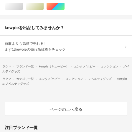
シルバー/銀色系
ゴールド/金色系
マルチカラー
kewpieを出品してみませんか？
買取よりも高値で売れる!
まずはkewpieの売れ筋価格をチェック
ラクマ
ブランド一覧
kewpie（キューピー）
エンタメ/ホビー
コレクション
ノベ
ルティグッズ
ラクマ
カテゴリ一覧
エンタメ/ホビー
コレクション
ノベルティグッズ
kewpie
のノベルティグッズ
ページの上へ戻る
注目ブランド一覧