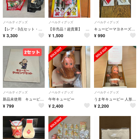
ノベルティグッズ
ノベルティグッズ
ノベルティグッズ
【レア・3点セット・早い者勝ち・即購入OK・匿名配送】キューピー キーホルダー
【非売品！超貴重】 キューピー ルックJTBオリジナル フラメンコキューピー
キューピーマヨネーズ アクリルチャーム2個
¥
3,300
¥
1,500
¥
990
ノベルティグッズ
ノベルティグッズ
ノベルティグッズ
新品未使用 キューピー ラッピングセット ボックス 包装紙 シール リボン
午年キューピー
うま年キューピー 人形 非売品
¥
799
¥
2,400
¥
2,200