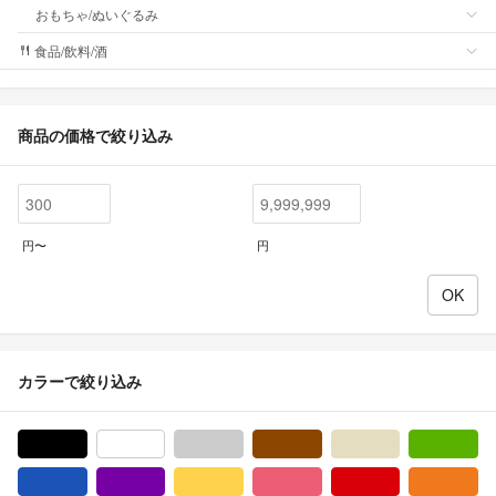
おもちゃ/ぬいぐるみ
食品/飲料/酒
商品の価格で絞り込み
円〜
円
カラーで絞り込み
ブラック/黒色系
ホワイト/白色系
グレー/灰色系
ブラウン/茶色系
ベージュ系
グ
ブルー・ネイビー/青色系
パープル/紫色系
イエロー/黄色系
ピンク/桃色系
レッド/赤色系
オ