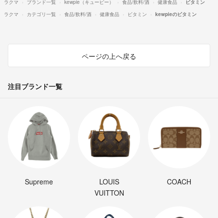
ラクマ
ブランド一覧
kewpie（キューピー）
食品/飲料/酒
健康食品
ビタミン
ラクマ
カテゴリ一覧
食品/飲料/酒
健康食品
ビタミン
kewpieのビタミン
ページの上へ戻る
注目ブランド一覧
Supreme
LOUIS
COACH
VUITTON