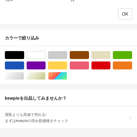
円〜
円
カラーで絞り込み
ブラック/黒色系
ホワイト/白色系
グレー/灰色系
ブラウン/茶色系
ベージュ系
グ
ブルー・ネイビー/青色系
パープル/紫色系
イエロー/黄色系
ピンク/桃色系
レッド/赤色系
オ
シルバー/銀色系
ゴールド/金色系
マルチカラー
kewpieを出品してみませんか？
買取よりも高値で売れる!
まずはkewpieの売れ筋価格をチェック