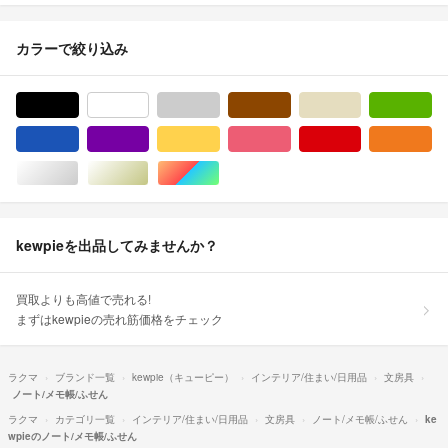
カラーで絞り込み
ブラック/黒色系
ホワイト/白色系
グレー/灰色系
ブラウン/茶色系
ベージュ系
グ
ブルー・ネイビー/青色系
パープル/紫色系
イエロー/黄色系
ピンク/桃色系
レッド/赤色系
オ
シルバー/銀色系
ゴールド/金色系
マルチカラー
kewpieを出品してみませんか？
買取よりも高値で売れる!
まずはkewpieの売れ筋価格をチェック
ラクマ
ブランド一覧
kewpie（キューピー）
インテリア/住まい/日用品
文房具
ノート/メモ帳/ふせん
ラクマ
カテゴリ一覧
インテリア/住まい/日用品
文房具
ノート/メモ帳/ふせん
ke
wpieのノート/メモ帳/ふせん