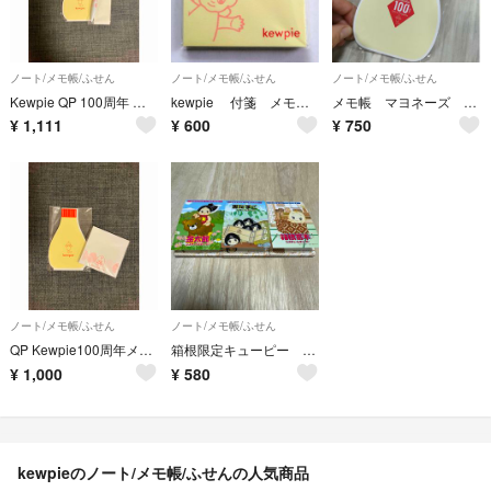
ノート/メモ帳/ふせん
ノート/メモ帳/ふせん
ノート/メモ帳/ふせん
Kewpie QP 100周年 メモ ボールペン
kewpie 付箋 メモ用紙 正方形 黄色
メモ帳 マヨネーズ キューピー
¥
1,111
¥
600
¥
750
ノート/メモ帳/ふせん
ノート/メモ帳/ふせん
QP Kewpie100周年メモ 2セット
箱根限定キューピー 3冊セットメモ (寄せ木、金太郎、黒卵)
¥
1,000
¥
580
kewpieのノート/メモ帳/ふせんの人気商品