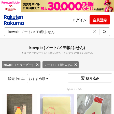
ログイン
会員登録
kewpie (ノート/メモ帳/ふせん)
キューピーのノート/メモ帳/ふせん / インテリア/住まい/日用品
kewpie（キューピー）
ノート/メモ帳/ふせん
絞り込み
販売中のみ
おすすめ順
5件中 1 - 5件