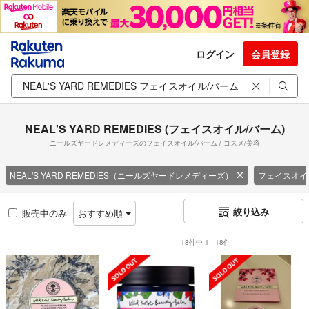
ログイン
会員登録
NEAL'S YARD REMEDIES (フェイスオイル/バーム)
ニールズヤードレメディーズのフェイスオイル/バーム / コスメ/美容
NEAL'S YARD REMEDIES（ニールズヤードレメディーズ）
フェイスオイ
絞り込み
販売中のみ
おすすめ順
18件中 1 - 18件