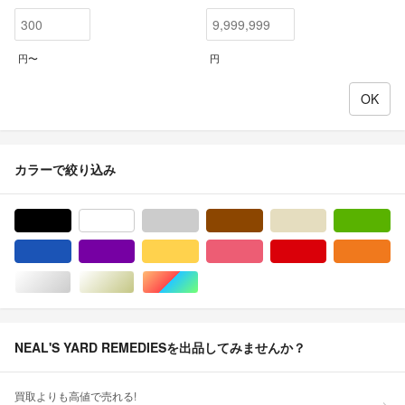
円〜
円
カラーで絞り込み
ブラック/黒色系
ホワイト/白色系
グレー/灰色系
ブラウン/茶色系
ベージュ系
グ
ブルー・ネイビー/青色系
パープル/紫色系
イエロー/黄色系
ピンク/桃色系
レッド/赤色系
オ
シルバー/銀色系
ゴールド/金色系
マルチカラー
NEAL'S YARD REMEDIESを出品してみませんか？
買取よりも高値で売れる!