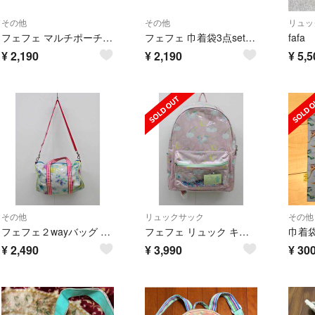
その他
その他
リュッ
フェフェ マルチポーチ×がま口ポシェット2点set キッズ 女児 紫【中古】【ネット限定】■
フェフェ 巾着袋3点set キッズ 女児 ピンク×緑【中古】【ネット限定】■
¥
2,190
¥
2,190
¥
5,5
その他
リュックサック
その他
フェフェ２wayバッグ キッズ 女児 マルチカラー【中古】■
フェフェ リュック キッズ 女児 ピンク×ミントグリーン【中古】■
巾着袋
¥
2,490
¥
3,990
¥
30