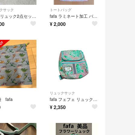
クサック
トートバッグ
fafa リュック2点セット✨
fafa ラミネート加工 バッグ レッスンバッグ トートバッグ
00
¥
2,000
リュックサック
 fafa
fafa フェフェ リュック キッズ ベビー ミントグリーン
0
¥
2,350