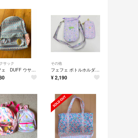
クサック
その他
フェフェ DUFF ウサギ柄リュック Mサイズ
フェフェ ボトルホルダー×モバイルポーチ2点set キッズ 女児 薄紫【中古】【ネット限定】■
80
¥
2,190