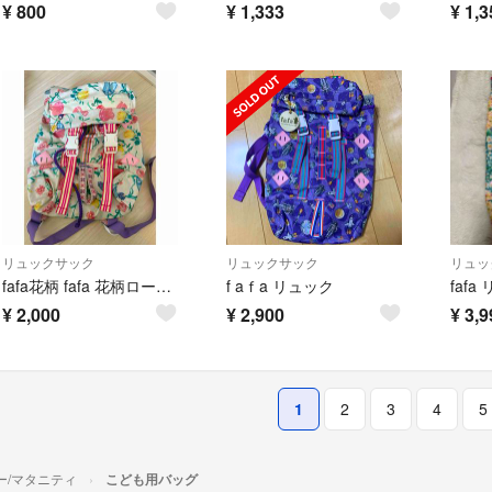
¥
800
¥
1,333
¥
1,3
リュックサック
リュックサック
リュッ
fafa花柄 fafa 花柄ロールトップリュック子供用リュック
f aｆa リュック
fafa
¥
2,000
¥
2,900
¥
3,9
1
2
3
4
5
ー/マタニティ
こども用バッグ