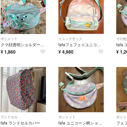
ポシェット
リュックサック
その他
クマ顔透明ショルダーバッグ フェフェ 可愛いウエストポーチ 雑貨 バック 鞄
fafaフェフェ☆ユニコーン柄リュック
¥
1,860
¥
4,980
¥
1,2
ランドセル
ポシェット
ポシェ
fafa ランドセルカバー
fafa ユニコーン柄ショルダーバッグ