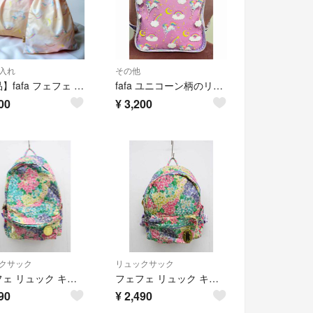
入れ
その他
【新品】fafa フェフェ 巾着袋 2点セット ユニコーン柄 給食袋 体操着袋
fafa ユニコーン柄のリュック
00
¥
3,200
クサック
リュックサック
フェフェ リュック キッズ 女児 マルチカラー【中古】■
フェフェ リュック キッズ 女児 マルチカラー【中古】■
90
¥
2,490