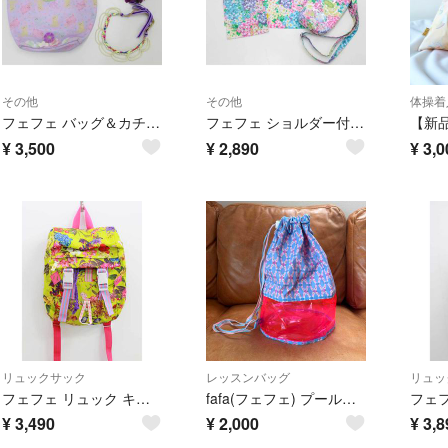
その他
その他
体操着
フェフェ バッグ＆カチューシャ＆ネックレスセット キッズ 女児 紫系【中古】【ネット限定】【新入荷!】▽
フェフェ ショルダー付きボトルホルダー＆巾着2点セット キッズ 女児 マルチカラー【中古】【ネット限定】【新入荷!】▽
¥
3,500
¥
2,890
¥
3,0
リュックサック
レッスンバッグ
リュッ
フェフェ リュック キッズ 女児 黄緑×ピンク系【中古】【新入荷!】▽
fafa(フェフェ) プールバッグ
¥
3,490
¥
2,000
¥
3,8