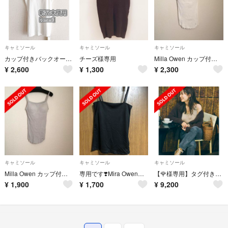
キャミソール
キャミソール
キャミソール
カップ付きバックオープンキャミソール【emmi】
チーズ様専用
Milla Owen カップ付きキャミソール
¥
2,600
¥
1,300
¥
2,300
キャミソール
キャミソール
キャミソール
Milla Owen カップ付きキャミソール
専用です❣️Mira OwenカップインベアTOP 新品タグ付き
【🌹様専用】タグ付き★ネット完売多数 ウィムガゼット サテンキャミ
¥
1,900
¥
1,700
¥
9,200