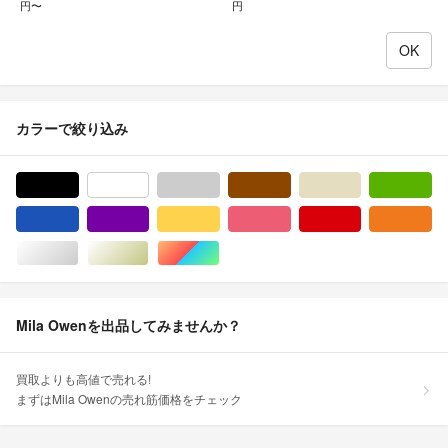
円〜
円
カラーで絞り込み
ブラック/黒色系
ホワイト/白色系
グレー/灰色系
ブラウン/茶色系
ベージュ系
グ
ブルー・ネイビー/青色系
パープル/紫色系
イエロー/黄色系
ピンク/桃色系
レッド/赤色系
オ
シルバー/銀色系
ゴールド/金色系
マルチカラー
Mila Owenを出品してみませんか？
買取よりも高値で売れる!
まずはMila Owenの売れ筋価格をチェック