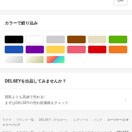
カラーで絞り込み
ブラック/黒色系
ホワイト/白色系
グレー/灰色系
ブラウン/茶色系
ベージュ系
グ
ブルー・ネイビー/青色系
パープル/紫色系
イエロー/黄色系
ピンク/桃色系
レッド/赤色系
オ
シルバー/銀色系
ゴールド/金色系
マルチカラー
DELSEYを出品してみませんか？
買取よりも高値で売れる!
まずはDELSEYの売れ筋価格をチェック
ラクマ
ブランド一覧
DELSEY（デルセー）
レディース
バッグ
スーツケース/キ
ャリーバッグ
ラクマ
カテゴリ一覧
レディース
バッグ
スーツケース/キャリーバッグ
DELSEY