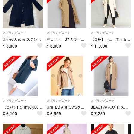
スプリングコート
スプリングコート
スプリングコート
United Arrows ステンカラーコート
春コート BY カラーレススリットボタンコート/スプリングコート
【専用】ビューティ＆ユース ノーカラーコート 自由区プルオーバー
¥
3,000
¥
6,000
¥
11,000
スプリングコート
スプリングコート
スプリングコート
【美品✨】定価30,000円❤️ユナイテッドアローズ✨サイズM✨スプリングコート
UNITED ARROWSグログランフードマウンテンパーカー
BEAUTY&YOUTH ステンカラーコート Mサイズ
¥
6,100
¥
6,999
¥
7,250