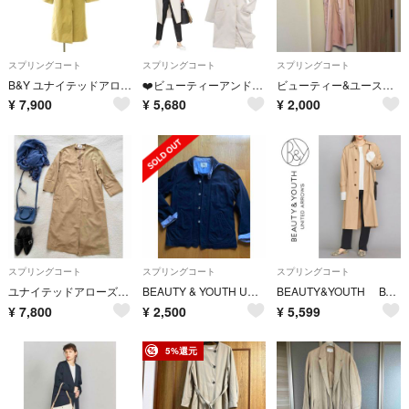
スプリングコート
スプリングコート
スプリングコート
B&Y ユナイテッドアローズ ビューティー&ユース コットンナイロン ノーカラー
❤️ビューティーアンドユース(M)ツイルダブルノーカラースプリングコート 白系
ビューティー&ユース 春コート
¥
7,900
¥
5,680
¥
2,000
スプリングコート
スプリングコート
スプリングコート
ユナイテッドアローズ 長く使えるスプリングコート 美品
BEAUTY & YOUTH UNITED ARROWS ジャケット ネイビー
BEAUTY&YOUTH BY タフタステンカラーコート/スプリングコート
¥
7,800
¥
2,500
¥
5,599
5%還元