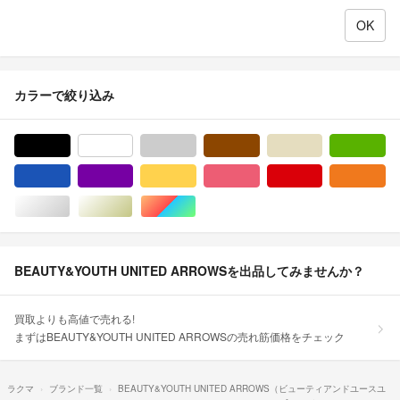
カラーで絞り込み
ブラック/黒色系
ホワイト/白色系
グレー/灰色系
ブラウン/茶色系
ベージュ系
グ
ブルー・ネイビー/青色系
パープル/紫色系
イエロー/黄色系
ピンク/桃色系
レッド/赤色系
オ
シルバー/銀色系
ゴールド/金色系
マルチカラー
BEAUTY&YOUTH UNITED ARROWSを出品してみませんか？
買取よりも高値で売れる!
まずはBEAUTY&YOUTH UNITED ARROWSの売れ筋価格をチェック
ラクマ
ブランド一覧
BEAUTY&YOUTH UNITED ARROWS（ビューティアンドユースユ