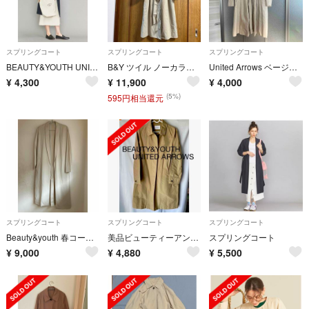
スプリングコート
スプリングコート
スプリングコート
BEAUTY&YOUTH UNITED ARROWSツイルダブルノーカラーコート
B&Y ツイル ノーカラー ベルト コート グリーン
United Arrows ベージュ ロングのスプリングコート M
¥
4,300
¥
11,900
¥
4,000
(5%)
595円相当還元
スプリングコート
スプリングコート
スプリングコート
Beauty&youth 春コート
美品ビューティーアンドユースユナイテッドアローズ 春ステンカラーコート 撥水
スプリングコート
¥
9,000
¥
4,880
¥
5,500