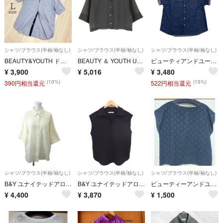
シャツ/ブラウス(半袖/袖なし)
シャツ/ブラウス(半袖/袖なし)
シャツ/ブラウス(半袖/袖なし)
BEAUTY&YOUTH ドット切替 ボタンダウン半袖シャツ ライトブルー L
BEAUTY ＆ YOUTH UNITED ARROWS(ビューティーアンドユー
ビューティアンドユース BEAUTY&YOUTH デニムシャツ 半袖 レディース M相当 ブルー インディゴ 綿 オーバーサイズ ゆったり ロールアップ UNITED ARROWS
¥
3,900
¥
5,016
¥
3,480
(10%)
(15%)
390円相当還元
522円相当還元
シャツ/ブラウス(半袖/袖なし)
シャツ/ブラウス(半袖/袖なし)
シャツ/ブラウス(半袖/袖なし)
B&Y ユナイテッドアローズ シャツ ブラウス Free 黄 無地
B&Y ユナイテッドアローズ ブラウス カットソー スキッパー ノースリーブ
ビューティーアンドユース ブラウス
¥
4,400
¥
3,870
¥
1,500