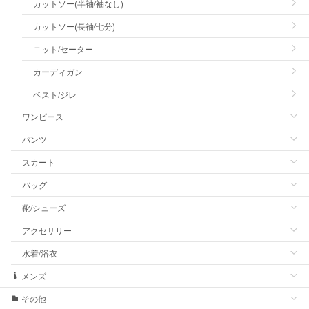
カットソー(半袖/袖なし)
カットソー(長袖/七分)
ニット/セーター
カーディガン
ベスト/ジレ
ワンピース
パンツ
スカート
バッグ
靴/シューズ
アクセサリー
水着/浴衣
メンズ
その他