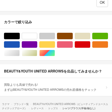
カラーで絞り込み
ブラック/黒色系
ホワイト/白色系
グレー/灰色系
ブラウン/茶色系
ベージュ系
グ
ブルー・ネイビー/青色系
パープル/紫色系
イエロー/黄色系
ピンク/桃色系
レッド/赤色系
オ
シルバー/銀色系
ゴールド/金色系
マルチカラー
BEAUTY&YOUTH UNITED ARROWSを出品してみませんか？
買取よりも高値で売れる!
まずはBEAUTY&YOUTH UNITED ARROWSの売れ筋価格をチェック
ラクマ
ブランド一覧
BEAUTY&YOUTH UNITED ARROWS（ビューティアンドユースユ
ナイテッドアローズ）
レディース
トップス
シャツ/ブラウス(半袖/袖なし)