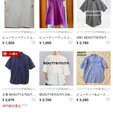
シャツ/ブラウス(半袖/袖なし)
シャツ/ブラウス(半袖/袖なし)
シャツ/ブラウス(半袖/袖なし)
ビューティーアンドユース ブラウス
ビューティーアンドユース 後ろリボン結びブラウス
c981 BEAUTY&YOUTH ギンガムチェックシャツS 小さいサイズ 綿
¥
1,500
¥
1,800
¥
2,780
1%還元
シャツ/ブラウス(半袖/袖なし)
シャツ/ブラウス(半袖/袖なし)
シャツ/ブラウス(半袖/袖なし)
古着 BEAUTY＆YOUTH UNITED ARROWS ビューティーアンドユース ユナイテッドアローズ ドット柄 半袖 ボタンダウンシャツ M ネイビー レディース
BEAUTY&YOUTH UNITED ARROWSフレアスリーブチュニック
ビューティー&ユース フリルスタンドカラー 5分袖ブラウス 洗える ブルー
¥
2,670
¥
2,700
¥
3,280
(1%)
26円相当還元