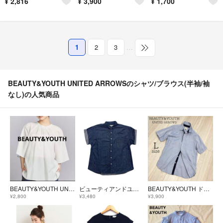
¥
2,816
¥
3,900
¥
1,700
1
2
3
…
BEAUTY&YOUTH UNITED ARROWSのシャツ/ブラウス(半袖/袖
なし)の人気商品
BEAUTY&YOUTH UNITED ARROWSフレアスリーブチュニック
ビューティアンドユース BEAUTY&YOUTH デニムシャツ 半袖 レディース M相当 ブルー インディゴ 綿 オーバーサイズ ゆったり ロールアップ UNITED ARROWS
BEAUTY&YOUTH ドット切替 ボタンダウン半袖シャツ ライトブルー L
¥2,800
¥3,480
¥3,900