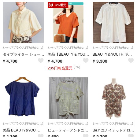
5%還元
シャツ/ブラウス(半袖/袖なし)
シャツ/ブラウス(半袖/袖なし)
シャツ/ブラウス(半袖/袖なし)
タイプライター ショートスリーブ シャツ
美品【BEAUTY & YOUTH】リネンタッチ レースアップ ショートスリーブ
BEAUTY＆YOUTH ギャザーデザインブラウス ユナイテッドアローズ
¥
4,700
¥
4,700
¥
3,300
(5%)
235円相当還元
シャツ/ブラウス(半袖/袖なし)
シャツ/ブラウス(半袖/袖なし)
シャツ/ブラウス(半袖/袖なし)
美品 BEAUTY&YOUTH ビューティー&ユース 2WAYリボンボートネックブラウス サイズF ブルー レディース 古着 中古 USED
ビューティーアンドユース トップス
B&Y ユナイテッドアローズ ビューティー&ユース シャツ ペイズリー柄 半袖
¥
4,399
¥
500
¥
2,700