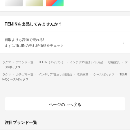
シルバー/銀色系
ゴールド/金色系
マルチカラー
TEIJINを出品してみませんか？
買取よりも高値で売れる!
まずはTEIJINの売れ筋価格をチェック
ラクマ
ブランド一覧
TEIJIN（テイジン）
インテリア/住まい/日用品
収納家具
ケ
ース/ボックス
ラクマ
カテゴリ一覧
インテリア/住まい/日用品
収納家具
ケース/ボックス
TEIJI
Nのケース/ボックス
ページの上へ戻る
注目ブランド一覧