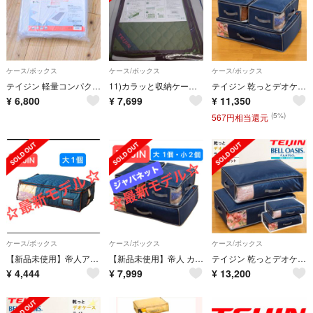
ケース/ボックス
ケース/ボックス
ケース/ボックス
テイジン 軽量コンパクト敷布団 スゴ軽2 BOXカバー シングル2枚組
11)カラッと収納ケースプレミアム
テイジン 乾っとデオケースライト ネイビー 大2個 小2個組 ベルオアシス
¥
6,800
¥
7,699
¥
11,350
(5%)
567円相当還元
ケース/ボックス
ケース/ボックス
ケース/ボックス
【新品未使用】帝人アクシア カラッと収納ケース プレミアム 大サイズ1個ネイビー
【新品未使用】帝人 カラッと収納ケース プレミアム 大1個 小2個 ネイビー
テイジン 乾っとデオケースライト ネイビー 大2個組 2セット ベルオアシス
¥
4,444
¥
7,999
¥
13,200