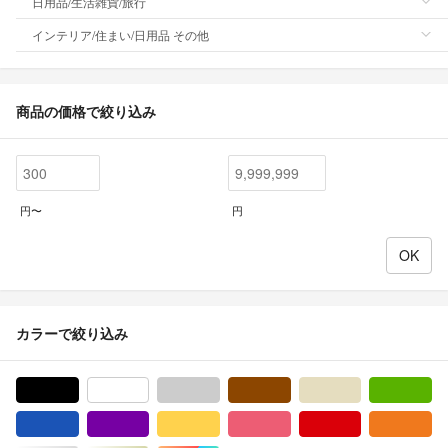
日用品/生活雑貨/旅行
インテリア/住まい/日用品 その他
商品の価格で絞り込み
円〜
円
カラーで絞り込み
ブラック/黒色系
ホワイト/白色系
グレー/灰色系
ブラウン/茶色系
ベージュ系
グ
ブルー・ネイビー/青色系
パープル/紫色系
イエロー/黄色系
ピンク/桃色系
レッド/赤色系
オ