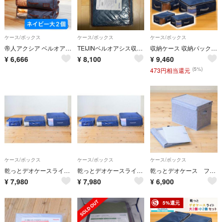
ケース/ボックス
ケース/ボックス
ケース/ボックス
帝人アクシア ベルオアシス 収納ケース プレミアム 大2個 ネイビー
TEIJINベルオアシス収納ケースカラッと収納ケースプレミアム大2,小1個セット
収納ケース 収納パック 小 4個組 乾っとデオケース ライト テイジン
¥
6,666
¥
8,100
¥
9,460
(5%)
473円相当還元
ケース/ボックス
ケース/ボックス
ケース/ボックス
乾っとデオケースライト（深） 2個セット ベージュ色
乾っとデオケースライト（深） 2個セット ネイビー色
乾っとデオケース フィットBOX ２個セット グレー色
¥
7,980
¥
7,980
¥
6,900
5%還元