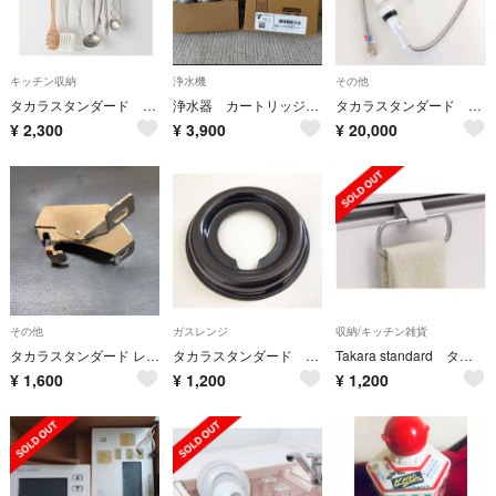
キッチン収納
浄水機
その他
タカラスタンダード 小物フック
浄水器 カートリッジ タカラスタンダード
タカラスタンダード 台付きシングルレバー湯水混合水栓 スイセンKF568TK
¥
2,300
¥
3,900
¥
20,000
その他
ガスレンジ
収納/キッチン雑貨
タカラスタンダード レンジフード 整流板固定金具(手前) 10224615
タカラスタンダード 汁受皿（強火力） 10192610
Takara standard タカラスタンダード レール引手用タオルハンガ
¥
1,600
¥
1,200
¥
1,200