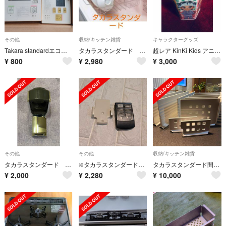
その他
収納/キッチン雑貨
キャラクターグッズ
Takara standardエコキュートリモコン
タカラスタンダード 人大シンク ミズキリネットＴ（Ａ）
超レア KinKi Kids アニメキャラクター絵合わせシャンプー
¥
800
¥
2,980
¥
3,000
その他
その他
収納/キッチン雑貨
タカラスタンダード フレキシブルシャワーホルダー
❇️タカラスタンダード❇️純正レンジフード用リモコンスイッチ❇️取付ケース付❇️
タカラスタンダード間仕切り名人
¥
2,000
¥
2,280
¥
10,000