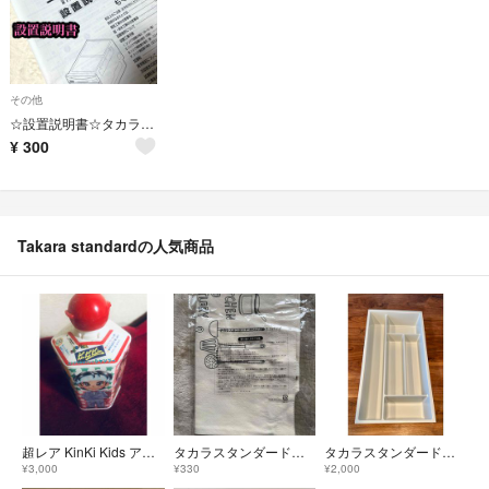
その他
☆設置説明書☆タカラ食器洗い乾燥機TKW-V45A説明書 必要な方へ
¥
300
Takara standardの人気商品
超レア KinKi Kids アニメキャラクター絵合わせシャンプー
タカラスタンダード オリジナルエコバッグ
タカラスタンダード カトラリーケース グレー
¥3,000
¥330
¥2,000