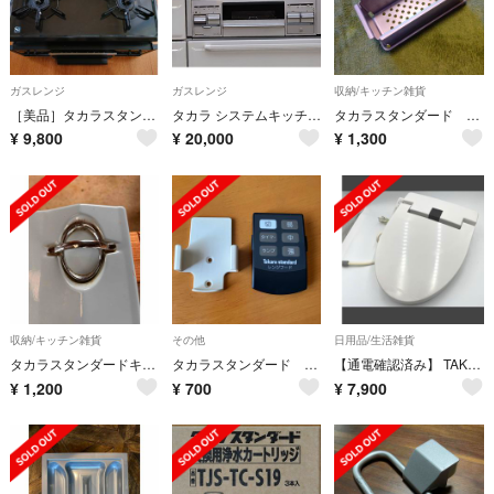
ガスレンジ
ガスレンジ
収納/キッチン雑貨
［美品］タカラスタンダード ビルトインコンロ 3口 LPガス
タカラ システムキッチン用ガスこんろ TN36V-60LPガス
タカラスタンダード シンク ゴミ受け 家事らくシンク用
¥
9,800
¥
20,000
¥
1,300
収納/キッチン雑貨
その他
日用品/生活雑貨
タカラスタンダードキッチン
タカラスタンダード レンジフード用リモコン
【通電確認済み】 TAKARA STANDARD 温水洗浄便座 ウォシュレット
¥
1,200
¥
700
¥
7,900