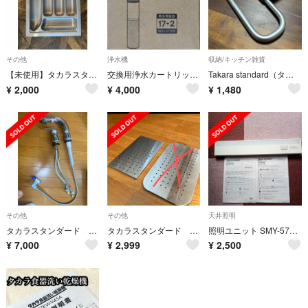
その他
浄水機
収納/キッチン雑貨
【未使用】タカラスタンダード製 カトラリートレイ W38×D43×H5cm キッ
交換用浄水カートリッジ タカラスタンダード
Takara standard（タカラスタンダード） レール引手用タオルハンガー
¥
2,000
¥
4,000
¥
1,480
その他
その他
天井照明
タカラスタンダード KM8207ZTETK シャワー水栓
タカラスタンダード ミドルプレート穴あき
照明ユニット SMY-57LED
¥
7,000
¥
2,999
¥
2,500