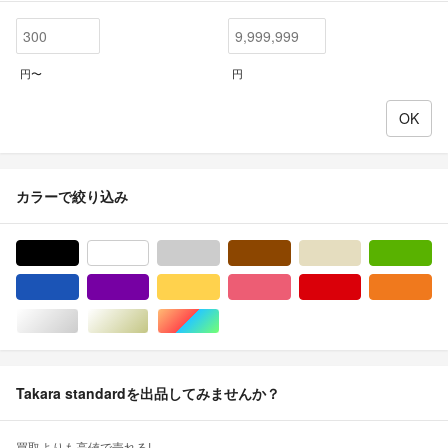
円〜
円
カラーで絞り込み
ブラック/黒色系
ホワイト/白色系
グレー/灰色系
ブラウン/茶色系
ベージュ系
グ
ブルー・ネイビー/青色系
パープル/紫色系
イエロー/黄色系
ピンク/桃色系
レッド/赤色系
オ
シルバー/銀色系
ゴールド/金色系
マルチカラー
Takara standardを出品してみませんか？
買取よりも高値で売れる!