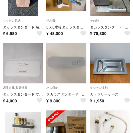
キッチン収納
浄水機
その他
タカラスタンダード 吊り戸棚 SAOC0011 キッチン収納 食器棚 壁付け 収納家具
LIXIL水栓タカラスタンダード浄水器セット
タカラスタンダード Takara standard 洗面化粧台 CL425955
¥
6,980
¥
48,000
¥
78,800
調理道具/製菓道具
バス収納
キッチン収納
タカラスタンダード マナイタZ(O) Zシンク専用まな板 未開封品
タカラスタンダード お風呂スピーカー
カトラリーケース
¥
4,000
¥
9,800
¥
1,950