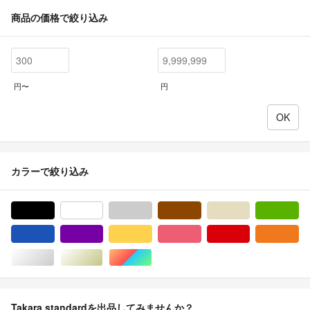
商品の価格で絞り込み
円〜
円
カラーで絞り込み
ブラック/黒色系
ホワイト/白色系
グレー/灰色系
ブラウン/茶色系
ベージュ系
グ
ブルー・ネイビー/青色系
パープル/紫色系
イエロー/黄色系
ピンク/桃色系
レッド/赤色系
オ
シルバー/銀色系
ゴールド/金色系
マルチカラー
Takara standardを出品してみませんか？