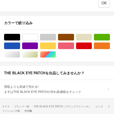
カラーで絞り込み
ブラック/黒色系
ホワイト/白色系
グレー/灰色系
ブラウン/茶色系
ベージュ系
グ
ブルー・ネイビー/青色系
パープル/紫色系
イエロー/黄色系
ピンク/桃色系
レッド/赤色系
オ
シルバー/銀色系
ゴールド/金色系
マルチカラー
THE BLACK EYE PATCHを出品してみませんか？
買取よりも高値で売れる!
まずはTHE BLACK EYE PATCHの売れ筋価格をチェック
ラクマ
ブランド一覧
THE BLACK EYE PATCH（ブラックアイパッチ）
メンズ
フ
ァッション小物
その他