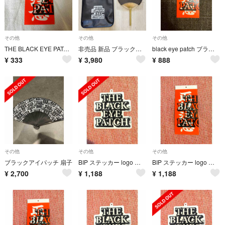
その他
その他
その他
THE BLACK EYE PATCH 取扱注意 ステッカー
非売品 新品 ブラックアイパッチ トートバッグ&うちわ ワコマリア クロムハーツ
black eye patch ブラックアイパッチ タグ ステッカー シール
¥
333
¥
3,980
¥
888
その他
その他
その他
ブラックアイパッチ 扇子
BIP ステッカー logo シール 正規品 ブラックアイパッチ ロゴ 非売品
BIP ステッカー logo シール 正規品 ブラックアイパッチ 取扱注意 ロゴ
¥
2,700
¥
1,188
¥
1,188