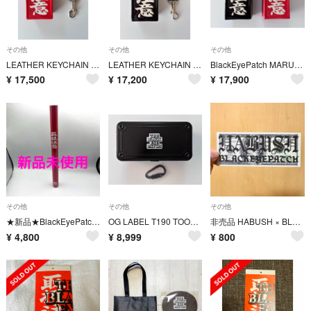
その他
その他
その他
LEATHER KEYCHAIN & CERAMIC CASE SET
LEATHER KEYCHAIN & CERAMIC CASE SET
BlackEyePatch MARUHIRO CERAMICCASE 2個SET
¥
17,500
¥
17,200
¥
17,900
その他
その他
その他
★新品★BlackEyePatch APOTHEKE FRAGRANCE お香
OG LABEL T190 TOOL BOX HWC CARABINER SET
非売品 HABUSH × BLACK EYE PATCH - ノベルティカード
¥
4,800
¥
8,999
¥
800