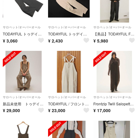
サロペット/オーバーオール
サロペット/オーバーオール
サロペット/オーバーオール
TODAYFUL トゥデイフル リネン混 2WAY オールインワン サロペット オーバーオール size36/黒 ■◇ レディース
TODAYFUL トゥデイフル コットン スリム サロペット オーバーオール size36/アイボリー ■◇ レディース
【美品】TODAYFUL Front Zip Salopette オーバーオール
¥
3,060
¥
2,430
¥
5,980
サロペット/オーバーオール
サロペット/オーバーオール
サロペット/オーバーオール
新品未使用 トゥデイフル Check Wide Combinaison
TODAYFUL / フロントジップツイルサロペット
Frontzip Twill Salopette 38
¥
29,000
¥
23,000
¥
17,000