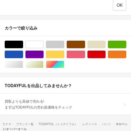
カラーで絞り込み
ブラック/黒色系
ホワイト/白色系
グレー/灰色系
ブラウン/茶色系
ベージュ系
グ
ブルー・ネイビー/青色系
パープル/紫色系
イエロー/黄色系
ピンク/桃色系
レッド/赤色系
オ
シルバー/銀色系
ゴールド/金色系
マルチカラー
TODAYFULを出品してみませんか？
買取よりも高値で売れる!
まずはTODAYFULの売れ筋価格をチェック
ラクマ
ブランド一覧
TODAYFUL（トゥデイフル）
レディース
パンツ
サロペッ
ト/オーバーオール