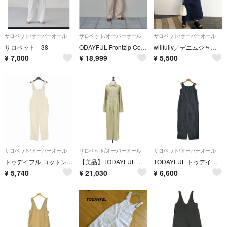
サロペット/オーバーオール
サロペット/オーバーオール
サロペット/オーバーオール
サロペット 38
ODAYFUL Frontzip Cotton Salopette
willfully／デニムジャンパースカート
¥
7,000
¥
18,999
¥
5,500
サロペット/オーバーオール
サロペット/オーバーオール
サロペット/オーバーオール
トゥデイフル コットンスリムサロペット オーバーオール オールインワン 38
【美品】TODAYFUL トゥデイフル ベージュ サイズ:38(M) 25秋冬 ツイル ジップ コンビネゾン Twill Zip Combinaison ジャンプスーツ オールインワン ワイド ジップアップ コットン ボトムス ズボン【レディース】【中古】
TODAYFUL トゥデイフル オールインワン/サロペット M 紺 【古着】【中古】【送料無料】
¥
5,740
¥
21,030
¥
6,600