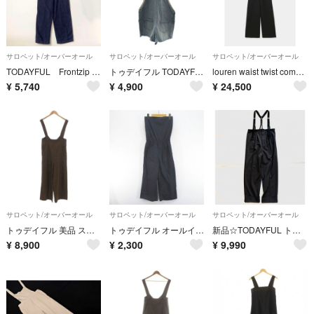
サロペット/オーバーオール
サロペット/オーバーオール
サロペット/オーバーオール
TODAYFUL Frontzip Twill Salopette デニム 36
トゥデイフル TODAYFUL デニムオーバーオール 38 水色 ショート丈
louren waist twist combinaison / black
¥
5,740
¥
4,900
¥
24,500
サロペット/オーバーオール
サロペット/オーバーオール
サロペット/オーバーオール
トゥデイフル 美品 スラブツイルサロペット オールインワン パンツ 36
トゥデイフル オールインワン チューブトップ アンクル丈 ワイドパンツ 38 紺
新品☆TODAYFUL トゥデイフル サスペンダーハイウエストパンツ ワイド
¥
8,900
¥
2,300
¥
9,990