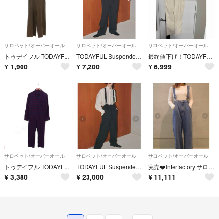
サロペット/オーバーオール
サロペット/オーバーオール
サロペット/オーバーオール
トゥデイフル TODAYFUL スラブツイルサロペット オールインワン 38
TODAYFUL Suspenders Highwaist Pants
最終値下げ！TODAYFUL★コットンスリムサロペット オーバーオール
¥
1,900
¥
7,200
¥
6,999
サロペット/オーバーオール
サロペット/オーバーオール
サロペット/オーバーオール
トゥデイフル TODAYFUL チェック オールインワン つなぎ ロング 綿
TODAYFUL Suspenders Pants
完売❤️Interfactory サロペット S yan
¥
3,380
¥
23,000
¥
11,111