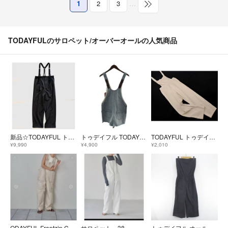
1
2
3
…
TODAYFULのサロペット/オーバーオールの人気商品
新品☆TODAYFUL トゥデイフル サスペンダーハイウエストパンツ ワイド
トゥデイフル TODAYFUL デニムオーバーオール 38 水色 ショート丈
TODAYFUL トゥデイフル ウォッシュド ツイル サロペット オーバーオール size36/アイボリー ■◇ レディース
¥9,990
¥4,900
¥2,010
ODAYFUL Frontzip Cotton Salopette
サロペット 38
トゥデイフル オールインワン チューブトップ アンクル丈 ワイドパンツ 38 紺