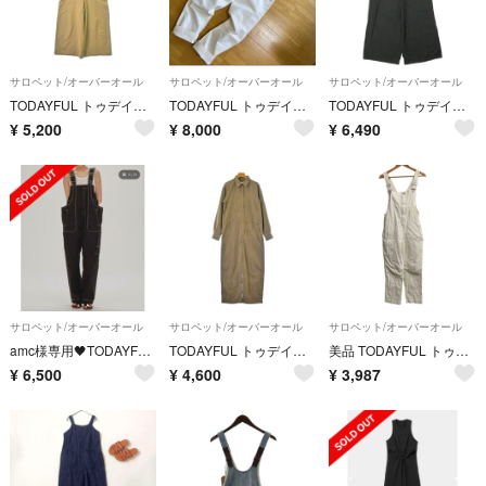
サロペット/オーバーオール
サロペット/オーバーオール
サロペット/オーバーオール
TODAYFUL トゥデイフル オールインワン/サロペット M カーキ 【古着】【中古】【送料無料】
TODAYFUL トゥデイフル サロペット オーバーオール
TODAYFUL トゥデイフル U Neck Combinaison Uネックコンビネゾン 12220305 36 BLACK オールインワン ジャンプスーツ【中古】【TODAYFUL】
¥
5,200
¥
8,000
¥
6,490
サロペット/オーバーオール
サロペット/オーバーオール
サロペット/オーバーオール
amc様専用🖤TODAYFUL🖤サロペット
TODAYFUL トゥデイフル オールインワン/サロペット M 茶 【古着】【中古】【送料無料】
美品 TODAYFUL トゥデイフル コットンスリムサロペット 12110311 サイズ38 キナリ レディース 古着 中古 USED
¥
6,500
¥
4,600
¥
3,987