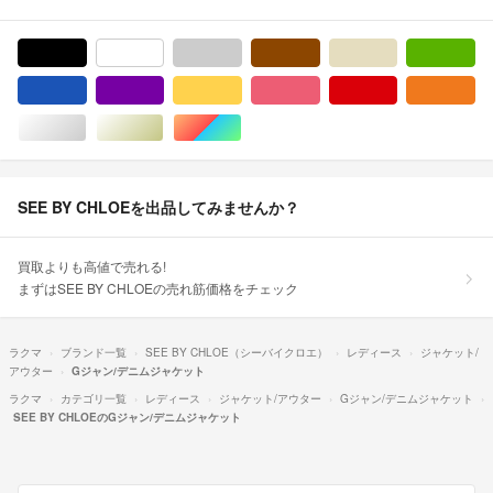
ブラック/黒色系
ホワイト/白色系
グレー/灰色系
ブラウン/茶色系
ベージュ系
グ
ブルー・ネイビー/青色系
パープル/紫色系
イエロー/黄色系
ピンク/桃色系
レッド/赤色系
オ
シルバー/銀色系
ゴールド/金色系
マルチカラー
SEE BY CHLOEを出品してみませんか？
買取よりも高値で売れる!
まずはSEE BY CHLOEの売れ筋価格をチェック
ラクマ
ブランド一覧
SEE BY CHLOE（シーバイクロエ）
レディース
ジャケット/
アウター
Gジャン/デニムジャケット
ラクマ
カテゴリ一覧
レディース
ジャケット/アウター
Gジャン/デニムジャケット
SEE BY CHLOEのGジャン/デニムジャケット