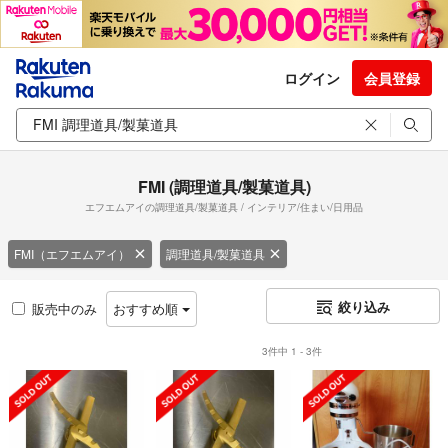
ログイン
会員登録
FMI (調理道具/製菓道具)
エフエムアイの調理道具/製菓道具 / インテリア/住まい/日用品
FMI（エフエムアイ）
調理道具/製菓道具
絞り込み
販売中のみ
おすすめ順
3件中 1 - 3件