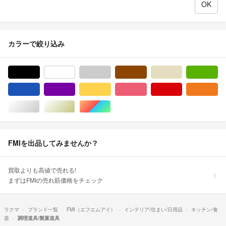
カラーで絞り込み
ブラック/黒色系
ホワイト/白色系
グレー/灰色系
ブラウン/茶色系
ベージュ系
グ
ブルー・ネイビー/青色系
パープル/紫色系
イエロー/黄色系
ピンク/桃色系
レッド/赤色系
オ
シルバー/銀色系
ゴールド/金色系
マルチカラー
FMIを出品してみませんか？
買取よりも高値で売れる!
まずはFMIの売れ筋価格をチェック
ラクマ
ブランド一覧
FMI（エフエムアイ）
インテリア/住まい/日用品
キッチン/食
器
調理道具/製菓道具