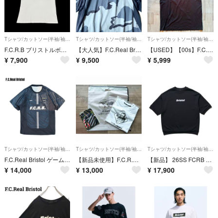
Tシャツ/カットソー(半袖/袖なし)
Tシャツ/カットソー(半袖/袖なし)
Tシャツ/カットソー(半袖/袖なし)
F.C.R.B ブリストルボックスロゴ 半袖Tシャツ
【大人気】F.C.Real Bristol カモフラ ゲームシャツ 半袖 L
【USED】【00s】F.C.Real Bristol X NIKE TEE
¥
7,900
¥
9,500
¥
5,999
Tシャツ/カットソー(半袖/袖なし)
Tシャツ/カットソー(半袖/袖なし)
Tシャツ/カットソー(半袖/袖なし)
F.C.Real Bristol ゲームシャツ 半袖 T シャツ
【新品未使用】F.C.R.B 日向小次郎Tシャツ ショッパー & 非売品 カタログ付 即売れ商品
【新品】 26SS FCRB QUARTER KNIT S/S SHIRT
¥
14,000
¥
13,000
¥
17,900