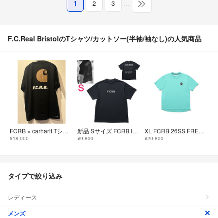
1
2
3
…
F.C.Real BristolのTシャツ/カットソー(半袖/袖なし)の人気商品
FCRB × carhartt Tシャツ XXL 新品
新品 Sサイズ FCRB INTERSTATE STADIUM TOUR S/S TEE 半袖 Tシャツ黒25SSブリストル
XL FCRB 26SS FREEZE TECH S/S TOP ターコイズ
¥18,000
¥9,800
¥20,800
タイプで絞り込み
レディース
メンズ