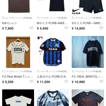
Tシャツ/カットソー(半袖/袖なし)
Tシャツ/カットソー(半袖/袖なし)
Tシャツ/カットソー(半袖/袖なし)
fcrb tシャツ
Mサイズ FCRB×NIKE ナイキ DRI-FIT GOAL TEE Tシャツ
Sサイズ FCRB × NIKE セットアップ 半袖シャツ ショーツ ブリストル
¥
7,800
¥
4,400
¥
14,800
Tシャツ/カットソー(半袖/袖なし)
Tシャツ/カットソー(半袖/袖なし)
Tシャツ/カットソー(半袖/袖なし)
F.C.Real Bristol Tシャツ 半袖 シャツ TEE WHITE ホワイト 白 LOGO ロゴ スター 星 SOPH
人気モデル FCRB 21AW MLB TOUR GAME SHIRT Sサイズ
F.C. REAL BRISTOL｜15SS Logo Mesh Tee（M）
¥
5,200
¥
11,000
¥
10,980