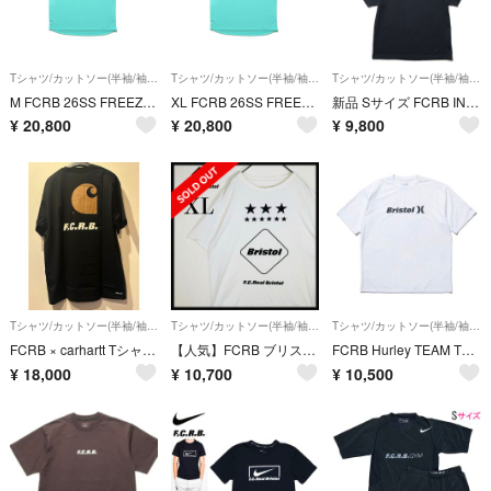
Tシャツ/カットソー(半袖/袖なし)
Tシャツ/カットソー(半袖/袖なし)
Tシャツ/カットソー(半袖/袖なし)
M FCRB 26SS FREEZE TECH S/S TOP ターコイズ
XL FCRB 26SS FREEZE TECH S/S TOP ターコイズ
新品 Sサイズ FCRB INTERSTATE STADIUM TOUR S/S TEE 半袖 Tシャツ黒25SSブリストル
¥
20,800
¥
20,800
¥
9,800
Tシャツ/カットソー(半袖/袖なし)
Tシャツ/カットソー(半袖/袖なし)
Tシャツ/カットソー(半袖/袖なし)
FCRB × carhartt Tシャツ XXL 新品
【人気】FCRB ブリストル スター センターロゴ 半袖Tシャツ XLサイズ 白
FCRB Hurley TEAM TEE ホワイト S ブリストル ハーレー
¥
18,000
¥
10,700
¥
10,500