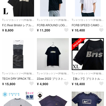
Tシャツ/カットソー(半袖/袖なし)
Tシャツ/カットソー(半袖/袖なし)
Tシャツ/カットソー(半袖/袖なし)
F.C.Real Bristol レアルブリストル センターロゴ Tシャツ L
FCRB AROUND LOGO BAGGY TEE Mサイズ ブラック ブリストル
FCRB SPEED CAMO BOX LOGO TEE Mサイズ ホワイト
¥
8,600
¥
11,200
¥
10,400
Tシャツ/カットソー(半袖/袖なし)
Tシャツ/カットソー(半袖/袖なし)
Tシャツ/カットソー(半袖/袖なし)
TECH DRY 3PACK TEE （3 COLOR XL）
22aw 2022 ブリストル カモフラージュ ボックス ロゴ Tシャツ S
【激レア】ブリストル × ヨウジヤマモト★コラボTシャツ XL 美品 入手困難
¥
15,800
¥
4,900
¥
18,400