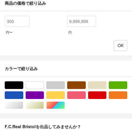
商品の価格で絞り込み
円〜
円
カラーで絞り込み
ブラック/黒色系
ホワイト/白色系
グレー/灰色系
ブラウン/茶色系
ベージュ系
グ
ブルー・ネイビー/青色系
パープル/紫色系
イエロー/黄色系
ピンク/桃色系
レッド/赤色系
オ
シルバー/銀色系
ゴールド/金色系
マルチカラー
F.C.Real Bristolを出品してみませんか？