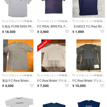
Tシャツ/カットソー(半袖/袖なし)
Tシャツ/カットソー(半袖/袖なし)
Tシャツ/カットソー(半袖/袖なし)
S 新品 FCRB 26SS FREEZE TECH S/S TOP半袖Tシャツ
F.C REAL BRISTOL FCRB ネイビー ナス紺 ポケット Tシャツ
【USED】F.C.Real Bristol × NIKE T-SHIRT
¥
18,500
¥
3,900
¥
1,999
Tシャツ/カットソー(半袖/袖なし)
Tシャツ/カットソー(半袖/袖なし)
Tシャツ/カットソー(半袖/袖なし)
美品 F.C.Real Bristol ポケットT FCRB soph UE
F.C.Real Bristol ブリストル S/SGAME ゲームシャツ
F.C.Real Bristol ブリストル ゲームシャツ M 新品
¥
4,000
¥
7,500
¥
10,000