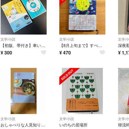
文学/小説
文学/小説
文学/
【初版、帯付き】車いすのパティシエ 扶桑社 文庫本
【8月上旬まで】すべて忘れてしまうから
深夜
¥
300
¥
470
¥
1,1
文学/小説
文学/小説
文学/
おしゃべりな人見知り 山本ゆり
いのちの居場所