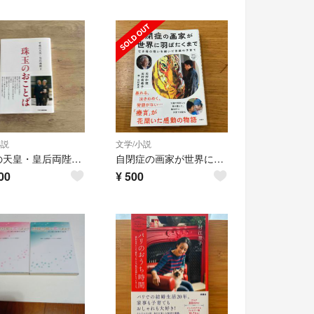
小説
文学/小説
平成の天皇・皇后両陛下珠玉のおことば
自閉症の画家が世界に羽ばたくまで
00
¥
500