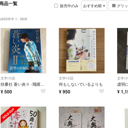
商品一覧
販売中のみ
おすすめ順
グリ
約400件中 1 - 36件
文学/小説
文学/小説
文学/
扶桑社 蒼い炎Ⅱ -飛躍編- 羽生結弦
何もしないでいるよりも
虚弱
¥
500
¥
950
¥
1,1