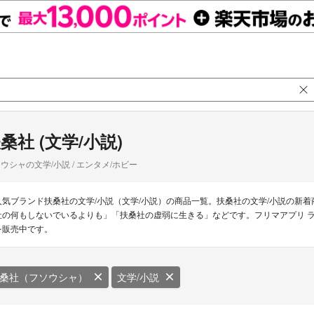
桑社 (文学/小説)
ウシャの文学/小説 / エンタメ/ホビー
人気ブランド扶桑社の文学/小説（文学/小説）の商品一覧。扶桑社の文学/小説の新着商
社の何もしないでいるよりも」「扶桑社の虚弱に生きる」などです。フリマアプリ ラク
を販売中です。
桑社（フソウシャ）
文学/小説