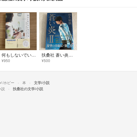
何もしないでいるよりも
扶桑社 蒼い炎Ⅱ -飛躍編- 羽生結弦
¥950
¥500
メ/ホビー
本
文学/小説
小説
扶桑社の文学/小説