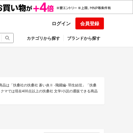
ログイン
会員登録
カテゴリから探す
ブランドから探す
品は「扶桑社の扶桑社 蒼い炎Ⅱ -飛躍編- 羽生結弦」「扶桑
マでは現在400点以上の扶桑社 文学/小説の通販できる商品