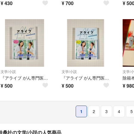
¥
430
¥
700
¥
50
文学/小説
文学/小説
文学/
『アライブ がん専門医のカルテ 下』 扶桑社文庫
『アライブ がん専門医のカルテ 上』 扶桑社文庫
¥
500
¥
500
¥
98
1
2
3
4
5
扶桑社の文学/小説の人気商品