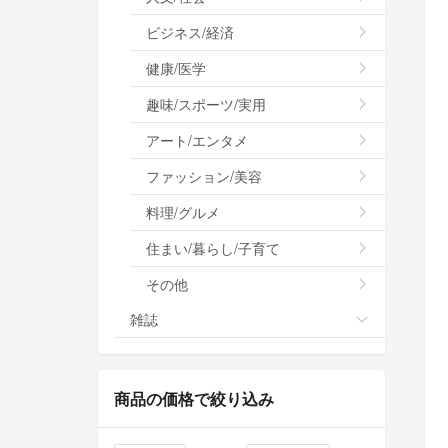
ビジネス/経済
健康/医学
趣味/スポーツ/実用
アート/エンタメ
ファッション/美容
料理/グルメ
住まい/暮らし/子育て
その他
雑誌
商品の価格で絞り込み