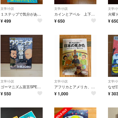
文学/小説
文学/小説
文学/
１ステップで気分があがる↑気持ちのきりかえ事典
カインとアベル 上下セット 青山美智子
¥
499
¥
650
¥
65
文学/小説
文学/小説
文学/
ゴーマニズム宣言SPECIAL ウクライナ戦争論 小林よしのり
アフリカとアメリカ、ふたつの視点 思いもよらない 日本の見かた
¥
550
¥
1,000
¥
30