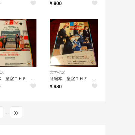
0
¥
800
小説
文学/小説
除籍本 皇室ＴＨＥ ＩＭＰＥＲＩＡＬ ＦＡＭＩＬＹ 佳子さま 愛子さまほか
除籍本 皇室ＴＨＥ ＩＭＰＥＲＩＡＬ ＦＡＭＩＬＹ 佳子さま 愛子さま
0
¥
980
…