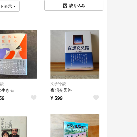
絞り込み
ッド表示
小説
文学/小説
に生きる
夜想交叉路
59
¥
599