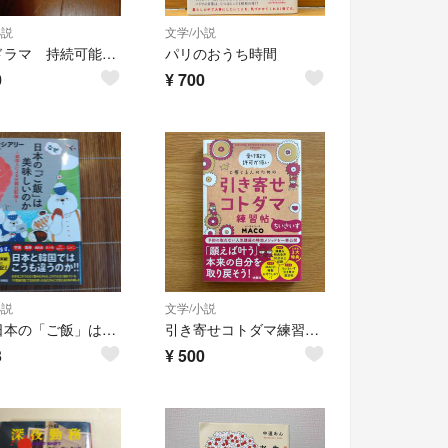
小説
文学/小説
火曜ドラマ 持続可能な恋ですか？ 上下セット
パリのおうち時間
0
¥
700
小説
文学/小説
なぜ日本の「ご飯」は美味しいのか
引き寄せコトダマ練習帖～ちいさいず～
3
¥
500