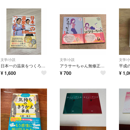
文学/小説
文学/小説
文学/
日本一の温泉をつくろう！
アラサーちゃん無修正傑作選 1&2 文庫版 2冊セット
¥
1,600
¥
700
¥
1,0