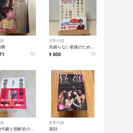
小説
文学/小説
勤務
先細らない老後のために、５０代のうちにすべきこと
71
¥
800
小説
文学/小説
韓流時代劇と朝鮮史の真実
昼顔