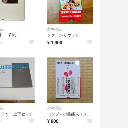
小説
文学/小説
週 FK3
ドク・ハリウッド
0
¥
1,900
小説
文学/小説
ＩＴＳ 上下セット
ロンブ－の芸能人イメ－ジ３・２・１（スリ－ツ－ワン）
0
¥
800