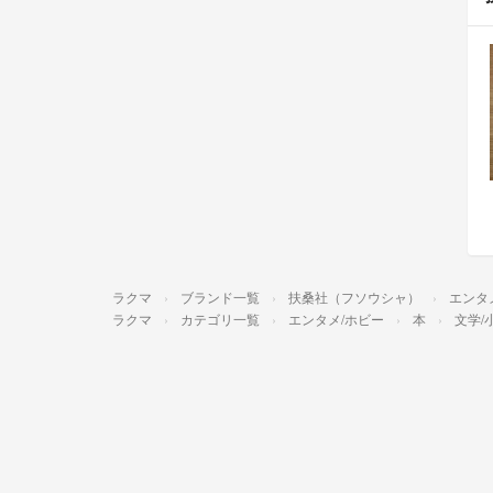
ラクマ
ブランド一覧
扶桑社（フソウシャ）
エンタ
ラクマ
カテゴリ一覧
エンタメ/ホビー
本
文学/