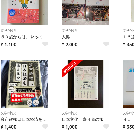
文学/小説
文学/小説
文学/
５０歳からは、やっぱり体力がほしい！
大奥
１６
¥
1,100
¥
2,000
¥
35
文学/小説
文学/小説
文学/
高市政権は日本経済を救えるか
日本文化、寄り道の旅
ＳＵ
¥
1,400
¥
1,000
¥
65