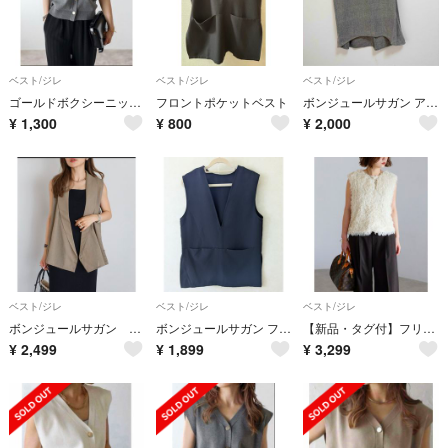
ベスト/ジレ
ベスト/ジレ
ベスト/ジレ
ゴールドボクシーニットベスト
フロントポケットベスト
ボンジュールサガン アンドサーチ 深Vネックベスト
¥
1,300
¥
800
¥
2,000
ベスト/ジレ
ベスト/ジレ
ベスト/ジレ
ボンジュールサガン カシュクールシアーベスト LIGHT-COCOA
ボンジュールサガン フロントポケット ベスト Vネック ジレ 黒 F
【新品・タグ付】フリンジ前後2WAYベスト/BONJOUR SAGAN
¥
2,499
¥
1,899
¥
3,299