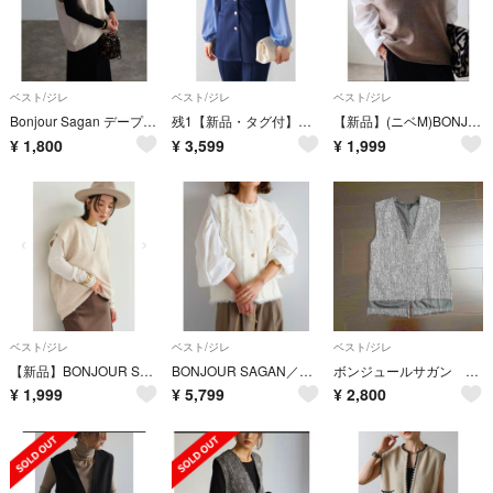
ベスト/ジレ
ベスト/ジレ
ベスト/ジレ
Bonjour Sagan デープVネックベスト
残1【新品・タグ付】ダンボールポンチペプラムベスト/BONJOUR SAGAN
【新品】(ニベM)BONJOUR SAGAN ディープVネックニットベスト
¥
1,800
¥
3,599
¥
1,999
ベスト/ジレ
ベスト/ジレ
ベスト/ジレ
【新品】BONJOUR SAGAN ディープVネックニットベスト／アイボリー
BONJOUR SAGAN／ミラノリブニットベスト／オフホワイト
ボンジュールサガン ツイードベスト
¥
1,999
¥
5,799
¥
2,800