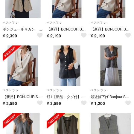
ベスト/ジレ
ベスト/ジレ
ベスト/ジレ
ボンジュールサガン カシュクールシアーベスト LIGHT-COCOA
【新品】BONJOUR SAGAN ラペルカラーニットベスト／キナリ
【新品】BONJOUR SAGAN ラペルカラーニットベスト／キナリ
¥
2,399
¥
2,190
¥
2,190
ベスト/ジレ
ベスト/ジレ
ベスト/ジレ
【新品】BONJOUR SAGAN ラペルカラーニットベスト／キナリ
残1【新品・タグ付】ダンボールポンチペプラムベスト/BONJOUR SAGAN
最近値下げ Bonjour Sagan ボンジュールサガン ツイードベスト
¥
2,590
¥
3,599
¥
1,200