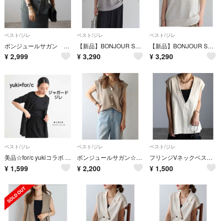
ベスト/ジレ
ベスト/ジレ
ベスト/ジレ
ボンジュールサガン ラペルカラーニットベスト ダークグレー フリーサイズ
【新品】BONJOUR SAGAN 麻ドライタッチVネックニットベスト／グレー
【新品】BONJOUR SAGAN 麻ドライタッチVネックニットベスト／エクリュ
¥
2,999
¥
3,290
¥
3,290
ベスト/ジレ
ベスト/ジレ
ベスト/ジレ
美品☆for/c yukiコラボ フリンジ ジャガードジレ 黒 M フォーシー
ボンジュールサガン☆ゴールド釦ボクシーニットベスト
フリンジVネックベスト アイボリー
¥
1,599
¥
2,200
¥
1,500