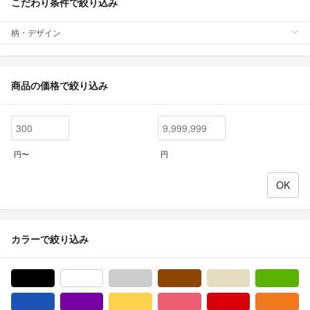
こだわり条件で絞り込み
柄・デザイン
商品の価格で絞り込み
円〜
円
カラーで絞り込み
ブラック/黒色系
ホワイト/白色系
グレー/灰色系
ブラウン/茶色系
ベージュ系
グ
ブルー・ネイビー/青色系
パープル/紫色系
イエロー/黄色系
ピンク/桃色系
レッド/赤色系
オ