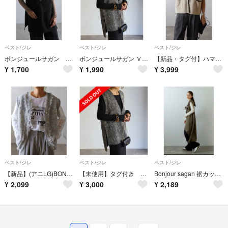
ベスト/ジレ
ベスト/ジレ
ベスト/ジレ
ボンジュールサガン ジレ
ボンジュールサガン Ｖネックベスト 卒業式入学式
【新品・タグ付】ハマグリステッチニットベスト/BONJOUR SAGAN
¥
1,700
¥
1,990
¥
3,999
ベスト/ジレ
ベスト/ジレ
ベスト/ジレ
【新品】(アニLG)BONJOUR SAGAN アゼフリンジニットベスト
【未使用】タグ付き ボンジュールサガン Ｖネックツィードベスト グレー
Bonjour sagan 裾カットアウトテーラードジレ カーキ
¥
2,099
¥
3,000
¥
2,189