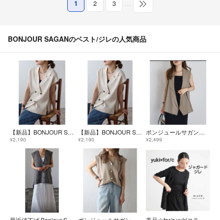
1
2
3
…
BONJOUR SAGANのベスト/ジレの人気商品
【新品】BONJOUR SAGAN ラペルカラーニットベスト／キナリ
【新品】BONJOUR SAGAN ラペルカラーニットベスト／キナリ
ボンジュールサガン カシュクールシアーベスト LIGHT-COCOA
¥2,190
¥2,190
¥2,499
最近値下げ Bonjour Sagan ボンジュールサガン ツイードベスト
ボンジュールサガン☆ゴールド釦ボクシーニットベスト
美品☆for/c yukiコラボ フリンジ ジャガードジレ 黒 M フォーシー