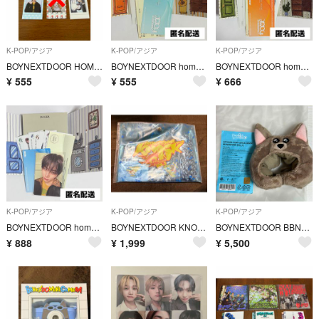
K-POP/アジア
K-POP/アジア
K-POP/アジア
BOYNEXTDOOR HOME ボネクド チェキ リウ テサン ウナク
BOYNEXTDOOR home Weverse リウ【トレカ無し】
BOYNEXTDOOR home Weverse ジェヒョン【トレカ無し】
¥
555
¥
555
¥
666
K-POP/アジア
K-POP/アジア
K-POP/アジア
BOYNEXTDOOR home Weverse Albums ver. テサン
BOYNEXTDOOR KNOCK ON プレミアムシート アプグレ特典
BOYNEXTDOOR BBNEXDO 正規品 Official Light Stick Cover MYNGMYNG ジェヒョン
¥
888
¥
1,999
¥
5,500