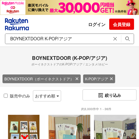
ログイン
会員登録
BOYNEXTDOOR (K-POP/アジア)
ボーイネクストドアのK-POP/アジア / エンタメ/ホビー
BOYNEXTDOOR（ボーイネクストドア）
K-POP/アジア
絞り込み
販売中のみ
おすすめ順
約3,000件中 1 - 36件