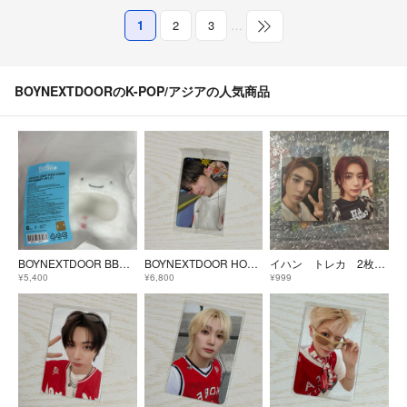
1
2
3
…
BOYNEXTDOORのK-POP/アジアの人気商品
BOYNEXTDOOR BBNEXDO 正規品 ペンライトカバー ペンラカバー WOONBABY ウナク ウンアギ
BOYNEXTDOOR HOW？ m2 TONI3HT COMEBACK SHOW 期間限定特典フォトカード ジェヒョン
イハン トレカ 2枚セット
¥5,400
¥6,800
¥999