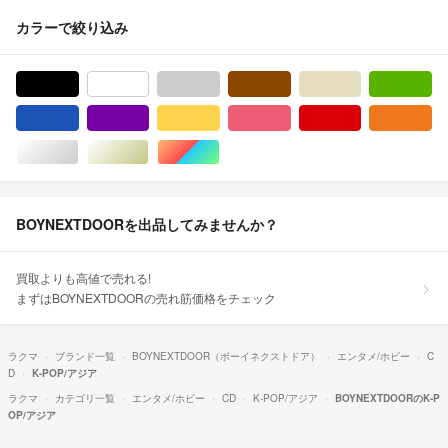
カラーで絞り込み
ブラック/黒色系
ホワイト/白色系
グレー/灰色系
ブラウン/茶色系
ベージュ系
グ
ブルー・ネイビー/青色系
パープル/紫色系
イエロー/黄色系
ピンク/桃色系
レッド/赤色系
オ
シルバー/銀色系
ゴールド/金色系
マルチカラー
BOYNEXTDOORを出品してみませんか？
買取よりも高値で売れる!
まずはBOYNEXTDOORの売れ筋価格をチェック
ラクマ
ブランド一覧
BOYNEXTDOOR（ボーイネクストドア）
エンタメ/ホビー
C
D
K-POP/アジア
ラクマ
カテゴリ一覧
エンタメ/ホビー
CD
K-POP/アジア
BOYNEXTDOORのK-P
OP/アジア