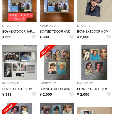
K-POP/アジア
K-POP/アジア
K-POP/アジア
BOYNEXTDOOR JAPAN AND 通常盤 4枚 トレカなし
BOYNEXTDOOR AND 通常盤 1枚 トレカなし
BOYNEXTDOOR HOME 2.0 jumpup ジェヒョン ラキドロ トレカ
¥
666
¥
300
¥
2,600
K-POP/アジア
K-POP/アジア
K-POP/アジア
BOYNEXTDOOR [The Action] (Frame Ver.)（韓国盤）【正規輸入盤】 ウナク
BOYNEXTDOOR ボネクド HOME トレカ ウナク WOONHAK
BOYNEXTDOOR ボネクド イハン LEEHAN トレカ HOME
¥
399
¥
2,000
¥
2,000