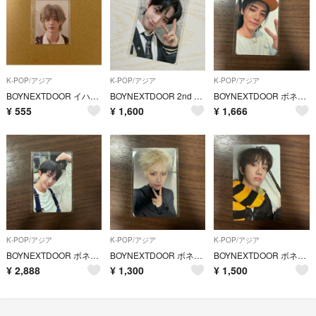
K-POP/アジア
K-POP/アジア
K-POP/アジア
BOYNEXTDOOR イハン ID写真 証明写真
BOYNEXTDOOR 2nd EP『HOW？』 Weverse Shop GLOBAL サイン会 フォトカード ジェヒョン
BOYNEXTDOOR ボネクド 韓国 ラキドロ home イハン
¥
555
¥
1,600
¥
1,666
K-POP/アジア
K-POP/アジア
K-POP/アジア
BOYNEXTDOOR ボネクド 韓国 ラキドロ home ジェヒョン
BOYNEXTDOOR ボネクド 韓国 ラキドロ home リウ
BOYNEXTDOOR ボネクド 韓国 ラキドロ home ウナク
¥
2,888
¥
1,300
¥
1,500