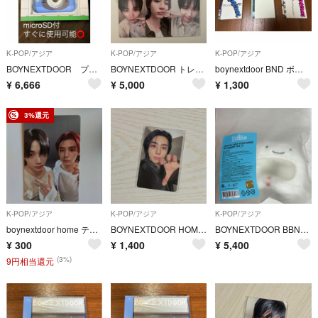
K-POP/アジア
K-POP/アジア
K-POP/アジア
BOYNEXTDOOR プネクド クリスマス ポップアップ カメラ ハンテップン microSD付
BOYNEXTDOOR トレカ 6枚セット
boynextdoor BND ボネクド アルバム 19.99 No Genre
¥
6,666
¥
5,000
¥
1,300
3%還元
K-POP/アジア
K-POP/アジア
K-POP/アジア
boynextdoor home テサン・イハンケミトレカ
BOYNEXTDOOR HOME 2.0 jumpup イハン ラキドロ トレカ
BOYNEXTDOOR BBNEXDO 正規品 ペンライトカバー ペンラカバー WOONBABY ウナク ウンアギ
¥
300
¥
1,400
¥
5,400
(3%)
9円相当還元