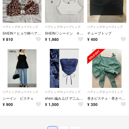
ベアトップ/チューブトップ
ベアトップ/チューブトップ
ベアトップ/チューブトップ
SHEIN＊ヒョウ柄ベアトップ＊Sサイズ
SHEIN◇シーイン キャミソールトップス ホワイト【S】凹凸素材 カジュアル
チューブトップ
¥
810
¥
1,980
¥
400
ベアトップ/チューブトップ
ベアトップ/チューブトップ
ベアトップ/チューブトップ
シーイン ビスチェ
shein 編み上げ デニムビスチェ
巻きビスチェ・巻きベアトップ
¥
900
¥
1,500
¥
350