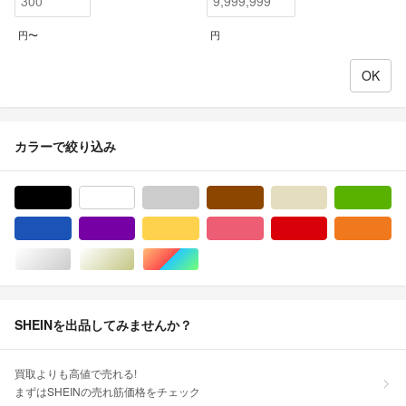
円〜
円
カラーで絞り込み
ブラック/黒色系
ホワイト/白色系
グレー/灰色系
ブラウン/茶色系
ベージュ系
グ
ブルー・ネイビー/青色系
パープル/紫色系
イエロー/黄色系
ピンク/桃色系
レッド/赤色系
オ
シルバー/銀色系
ゴールド/金色系
マルチカラー
SHEINを出品してみませんか？
買取よりも高値で売れる!
まずはSHEINの売れ筋価格をチェック