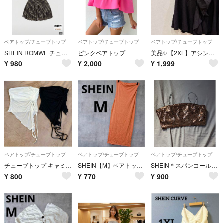
ベアトップ/チューブトップ
ベアトップ/チューブトップ
ベアトップ/チューブトップ
SHEIN ROMWE チューブトップワンピース チェック柄 チューブ
ピンクベアトップ
美品✨️【2XL】アシンメトリー フリル トップス ブラック ベアトップ 上品
¥
980
¥
2,000
¥
1,999
ベアトップ/チューブトップ
ベアトップ/チューブトップ
ベアトップ/チューブトップ
チューブトップ キャミソール 白黒2枚セット シアー シャーリング
SHEIN【M】ベアトップワンピース ロング タイト ピンク タイトワンピ 伸縮
SHEIN＊スパンコールビスチェ＊Sサイズ
¥
800
¥
770
¥
900