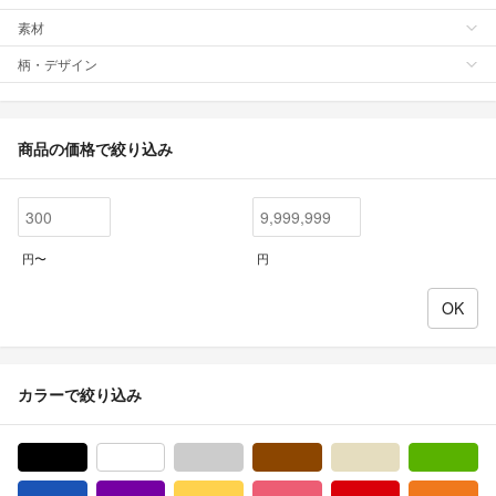
素材
柄・デザイン
商品の価格で絞り込み
円〜
円
カラーで絞り込み
ブラック/黒色系
ホワイト/白色系
グレー/灰色系
ブラウン/茶色系
ベージュ系
グ
ブルー・ネイビー/青色系
パープル/紫色系
イエロー/黄色系
ピンク/桃色系
レッド/赤色系
オ