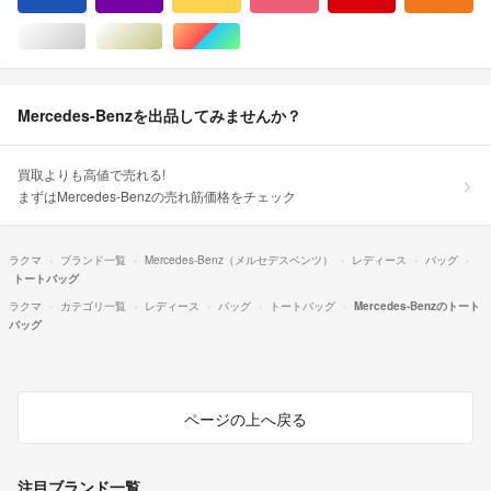
シルバー/銀色系
ゴールド/金色系
マルチカラー
Mercedes-Benzを出品してみませんか？
買取よりも高値で売れる!
まずはMercedes-Benzの売れ筋価格をチェック
ラクマ
ブランド一覧
Mercedes-Benz（メルセデスベンツ）
レディース
バッグ
トートバッグ
ラクマ
カテゴリ一覧
レディース
バッグ
トートバッグ
Mercedes-Benzのトート
バッグ
ページの上へ戻る
注目ブランド一覧