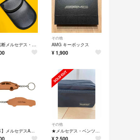
その他
電波遮断メルセデス・ベンツ◆キーホルダーと電波遮断キーケース
AMG キーボックス
00
¥
1,900
その他
【本革】メルセデスAMG CLSクラス【C218系】レザーキーホルダー
★メルセデス・ベンツ★オリジナルポーチ 黒 純正 ノベルティ★非売品
00
¥
2,500