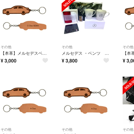
その他
その他
その他
【本革】メルセデスベンツ Cクラスセダン【W205系】レザーキーホルダー
メルセデス ・ベンツ 非売品ノベルティーセット売り 未使用品
¥
3,000
¥
3,800
¥
3,0
その他
その他
その他