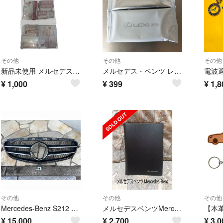
その他
その他
その他
新品未使用 メルセデスベンツ救急セット ケース無
メルセデス・ベンツ レクサス ウェットタオル ノベルティ非売品
¥
1,000
¥
399
¥
1,8
その他
その他
その他
Mercedes-Benz S212 E Class FrontGrill
メルセデスベンツMercedes Benz シボ/手帳型マルチバッグ/ノベルティ
¥
15,000
¥
2,700
¥
3,0