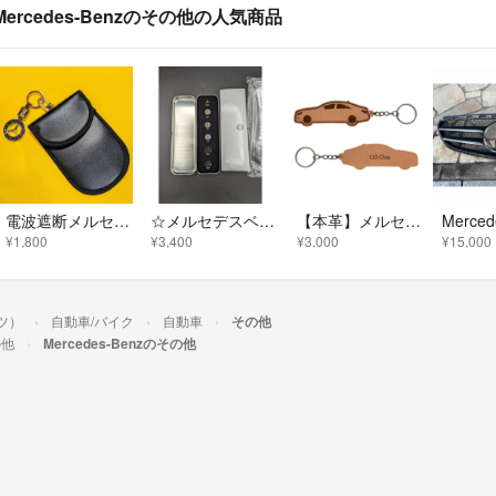
Mercedes-Benzのその他の人気商品
電波遮断メルセデス・ベンツ◆キーホルダーと電波遮断キーケース
☆メルセデスベンツ 純正ヒストリーピンバッジセット 1909-1989 ☆
【本革】メルセデスAMG CLSクラス【C218系】レザーキーホルダー
¥1,800
¥3,400
¥3,000
¥15,000
ンツ）
自動車/バイク
自動車
その他
の他
Mercedes-Benzのその他