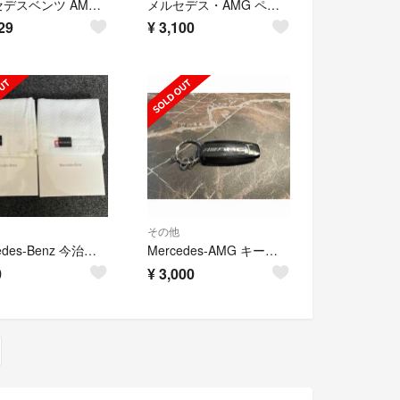
メルセデスベンツ AMG フロントグリル パナメリカーナ エンブレム シルバーo
メルセデス・AMG ペトロナスグリーン Tシャツ サイズL新品未使用
29
¥
3,100
その他
Mercedes-Benz 今治タオル ホワイト 非売品 2点セット
Mercedes-AMG キーリング純正
0
¥
3,000