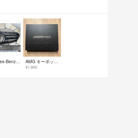
Mercedes-Benz S212 E Class FrontGrill
AMG キーボックス
¥1,900