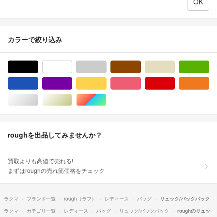
カラーで絞り込み
ブラック/黒色系
ホワイト/白色系
グレー/灰色系
ブラウン/茶色系
ベージュ系
グ
ブルー・ネイビー/青色系
パープル/紫色系
イエロー/黄色系
ピンク/桃色系
レッド/赤色系
オ
シルバー/銀色系
ゴールド/金色系
マルチカラー
roughを出品してみませんか？
買取よりも高値で売れる!
まずはroughの売れ筋価格をチェック
ラクマ
ブランド一覧
rough（ラフ）
レディース
バッグ
リュック/バックパック
ラクマ
カテゴリ一覧
レディース
バッグ
リュック/バックパック
roughのリュッ